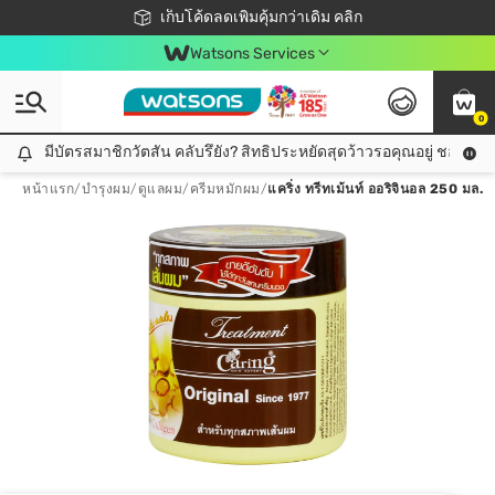
ชอปออนไลน์ครั้งแรก ลดเพิ่มจุก ๆ 10%! 🎉
เก็บโค้ดลดเพิ่มคุ้มกว่าเดิม คลิก
สมาชิกวัตสัน คลับดียังไง?
📦ส่งฟรี! เมื่อชอป 499฿
Watsons Services
0
มีบัตรสมาชิกวัตสัน คลับรึยัง? สิทธิประหยัดสุดว้าวรอคุณอยู่ ชอปคุ้มกว
มีบัตรสมาชิกวัตสัน คลับรึยัง? สิทธิประหยัดสุดว้าวรอคุณอยู่ ชอปคุ้มกว่าเดิม คลิก!
หน้าแรก
/
บำรุงผม
/
ดูแลผม
/
ครีมหมักผม
/
แคริ่ง ทรีทเม้นท์ ออริจินอล 250 มล.