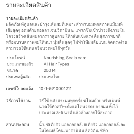
รายละเอียดสินค้า
รายละเอียดสินค้า
ผลิตภัณฑ์ดูแลและบำรุงเส้นผมที่เหมาะสำหรับผมทุกสภาพแม้ผมที่
เสียสุดๆ อุดมด้วยคอลลาเจน,วิตามิน E แทรกซึมเข้าบำรุงถึงภายใน
โครงสร้างเส้นผมจากรากสู่ปลาย ให้กลับแข็งแรง คืนสู่สภาพปกติ
พร้อมปรับสภาพผมให้หนา นุ่มลื่นสุดๆ ไม่ทำให้ผมลีบแบน จัดทรงง่าย
สามารถใช้แทนครีมนวดผมได้ทุกวัน
ประโยชน์
Nourishing, Scalp care
ประเภทของผิว
All Hair Types
ขนาด
250 Ml
ประเทศผู้ผลิต
ประเทศไทย
เลขที่ใบจดแจ้ง
10-1-5910001211
วิธีการใช้งาน
วิธีใช้ หลังสระผมทุกครั้ง ชโลมด้วย ทรีทเม้นท์
นวดให้ทั่วศรีษะตั้งแต่โคนจรดปลายผม ทิ้งไว้
ประมาณ 3-5 นาที แล้วล้างออกให้สะอาด
ส่วนประกอบ
น้ำ, ซิเทียริว แอลกอฮอล์, สเทียริว แอลกอฮอล์, อะ
โมไดเมธิโคน, พาราฟินัม ลิควิดัม, ซิทิว