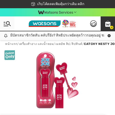
ชอปออนไลน์ครั้งแรก ลดเพิ่มจุก ๆ 10%! 🎉
เก็บโค้ดลดเพิ่มคุ้มกว่าเดิม คลิก
สมาชิกวัตสัน คลับดียังไง?
📦ส่งฟรี! เมื่อชอป 499฿
Watsons Services
0
มีบัตรสมาชิกวัตสัน คลับรึยัง? สิทธิประหยัดสุดว้าวรอคุณอยู่ ชอปคุ้มกว
มีบัตรสมาชิกวัตสัน คลับรึยัง? สิทธิประหยัดสุดว้าวรอคุณอยู่ ชอปคุ้มกว่าเดิม คลิก!
หน้าแรก
/
เครื่องสำอาง และน้ำหอม
/
เมคอัพ ลิป
/
ลิปทินท์
/
CATCHY NESTY JOK