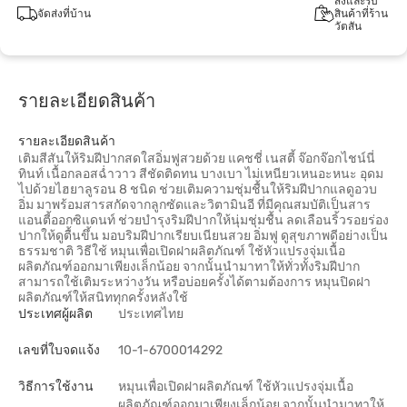
สั่งและรับ
จัดส่งที่บ้าน
สินค้าที่ร้าน
วัตสัน
รายละเอียดสินค้า
รายละเอียดสินค้า
เติมสีสันให้ริมฝีปากสดใสอิ่มฟูสวยด้วย แคชชี่ เนสตี้ จ๊อกจ๊อกไชน์นี่
ทินท์ เนื้อกลอสฉ่ำวาว สีชัดติดทน บางเบา ไม่เหนียวเหนอะหนะ อุดม
ไปด้วยไฮยาลูรอน 8 ชนิด ช่วยเติมความชุ่มชื้นให้ริมฝีปากแลดูอวบ
อิ่ม มาพร้อมสารสกัดจากลูกซัดและวิตามินอี ที่มีคุณสมบัติเป็นสาร
แอนตี้ออกซิแดนท์ ช่วยบำรุงริมฝีปากให้นุ่มชุ่มชื้น ลดเลือนริ้วรอยร่อง
ปากให้ดูตื้นขึ้น มอบริมฝีปากเรียบเนียนสวย อิ่มฟู ดูสุขภาพดีอย่างเป็น
ธรรมชาติ วิธีใช้ หมุนเพื่อเปิดฝาผลิตภัณฑ์ ใช้หัวแปรงจุ่มเนื้อ
ผลิตภัณฑ์ออกมาเพียงเล็กน้อย จากนั้นนำมาทาให้ทั่วทั้งริมฝีปาก
สามารถใช้เติมระหว่างวัน หรือบ่อยครั้งได้ตามต้องการ หมุนปิดฝา
ผลิตภัณฑ์ให้สนิททุกครั้งหลังใช้
ประเทศผู้ผลิต
ประเทศไทย
เลขที่ใบจดแจ้ง
10-1-6700014292
วิธีการใช้งาน
หมุนเพื่อเปิดฝาผลิตภัณฑ์ ใช้หัวแปรงจุ่มเนื้อ
ผลิตภัณฑ์ออกมาเพียงเล็กน้อย จากนั้นนำมาทาให้