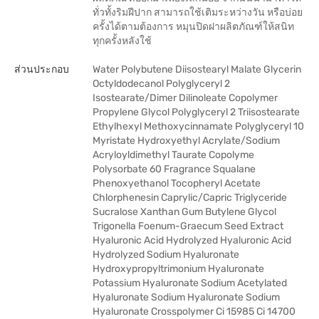
ทั่วทั้งริมฝีปาก สามารถใช้เติมระหว่างวัน หรือบ่อย
ครั้งได้ตามต้องการ หมุนปิดฝาผลิตภัณฑ์ให้สนิท
ทุกครั้งหลังใช้
ส่วนประกอบ
Water Polybutene Diisostearyl Malate Glycerin
Octyldodecanol Polyglyceryl 2
Isostearate/Dimer Dilinoleate Copolymer
Propylene Glycol Polyglyceryl 2 Triisostearate
Ethylhexyl Methoxycinnamate Polyglyceryl 10
Myristate Hydroxyethyl Acrylate/Sodium
Acryloyldimethyl Taurate Copolyme
Polysorbate 60 Fragrance Squalane
Phenoxyethanol Tocopheryl Acetate
Chlorphenesin Caprylic/Capric Triglyceride
Sucralose Xanthan Gum Butylene Glycol
Trigonella Foenum-Graecum Seed Extract
Hyaluronic Acid Hydrolyzed Hyaluronic Acid
Hydrolyzed Sodium Hyaluronate
Hydroxypropyltrimonium Hyaluronate
Potassium Hyaluronate Sodium Acetylated
Hyaluronate Sodium Hyaluronate Sodium
Hyaluronate Crosspolymer Ci 15985 Ci 14700