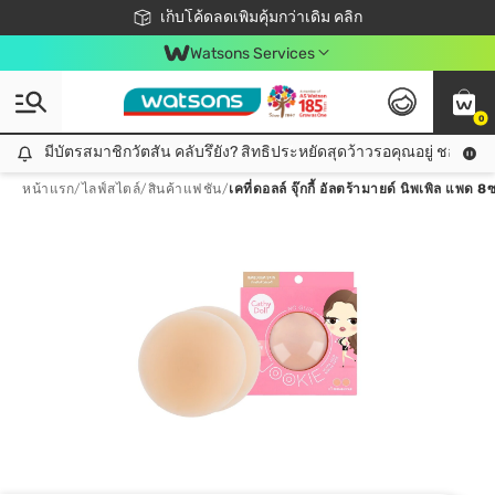
ชอปออนไลน์ครั้งแรก ลดเพิ่มจุก ๆ 10%! 🎉
เก็บโค้ดลดเพิ่มคุ้มกว่าเดิม คลิก
สมาชิกวัตสัน คลับดียังไง?
📦ส่งฟรี! เมื่อชอป 499฿
Watsons Services
0
มีบัตรสมาชิกวัตสัน คลับรึยัง? สิทธิประหยัดสุดว้าวรอคุณอยู่ ชอปคุ้มกว
มีบัตรสมาชิกวัตสัน คลับรึยัง? สิทธิประหยัดสุดว้าวรอคุณอยู่ ชอปคุ้มกว่าเดิม คลิก!
หน้าแรก
/
ไลฟ์สไตล์
/
สินค้าแฟชัน
/
เคที่ดอลล์ จุ๊กกี้ อัลตร้ามายด์ นิพเพิล แพด 8