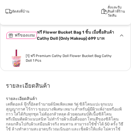
สั่งและรับ
จัดส่งที่บ้าน
สินค้าที่ร้าน
วัตสัน
ฟรี Flower Bucket Bag 1 ชิ้น เมื่อซื้อสินค้า
ฟรีของแถม
Cathy Doll (Only Makeup) 699 บาท
[1] ฟรี Premium Cathy Doll Flower Bucket Bag Cathy
Doll 1 Pcs
รายละเอียดสินค้า
รายละเอียดสินค้า
เคที่ดอลล์ จุ๊กกี้อัลตร้ามายด์นิพเพิลแพด 1คู่ ซิลิโคนแปะจุกแบบ
สุญญากาศ ไร้กาว ขอบบางพิเศษ เหมาะสำหรับผู้มีผิวแพ้ง่ายหรือแพ้
กาว ใส่ได้กับทุกชุด ไม่ต้องกลัวหลุด ด้วยคุณสมบัติเนื้อซิลิโคน
พรีเมียมติดผิวแนบสนิท ไม่ทำร้ายผิวเมื่อดึงออก โทนสีของซิลิโคน
กลมกลืนไปกับผิวเสมือนผิวจริง ทนทาน สามารถใช้ซ้ำได้ 50 ครั้ง วิธี
ใช้ ล้างทำความสะอาดบริเวณเนินอก และเช็ดผิวให้แห้ง ไม่ควรใช้