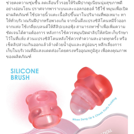
ช่วยคงความชุ่มชื้น ลดเลือนริ้วรอยให้ริมฝีปากดูเนียนนุ่มสุขภาพดี
อย่างอ่อนโยน ปราศจากพาราเบนและแอลกอฮอล์ วิธีใช้ หมุนเพื่อเปิด
ฝาผลิตภัณฑ์ ใช้ปลายนิ้วแตะเนื้อลิปขึ้นมาในปริมาณที่พอเหมาะ ทา
ให้ทั่วบริเวณริมฝีปากหรือพวงแก้ม จากนั้นดึงแปรงซิลิโคนหมีจิ๋วออก
จากแท่ง ใช้เกลี่ยเบลนด์ให้สีลิปเบลอฟุ้ง สามารถทาซ้ำเพื่อเพิ่มความ
ชัดเจนได้ตามต้องการ หลังการใช้ควรหมุนปิดฝาลิปให้สนิท เก็บรักษา
ไว้ในที่แห้ง ส่วนแปรงซิลิโคนหลังใช้ควรทำความสะอาดทุกครั้ง หรือ
เช็ดลิปส่วนเกินออกแล้วล้างด้วยน้ำอุ่นและสบู่อ่อนๆ หลีกเลี่ยงการ
เก็บในบริเวณที่มีแสงแดดส่องโดยตรงหรืออุณหภูมิสูง เพื่อคงคุณภาพ
ของผลิตภัณฑ์