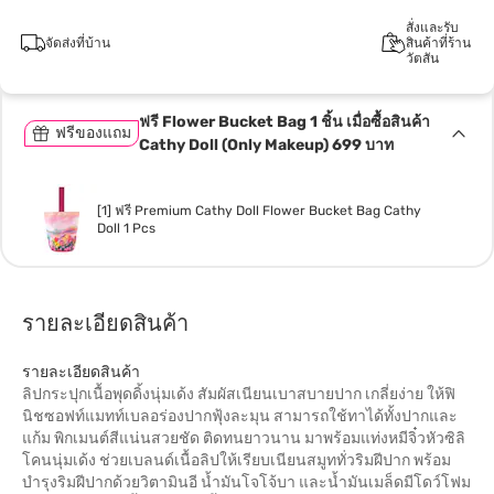
สั่งและรับ
จัดส่งที่บ้าน
สินค้าที่ร้าน
วัตสัน
ฟรี Flower Bucket Bag 1 ชิ้น เมื่อซื้อสินค้า
ฟรีของแถม
Cathy Doll (Only Makeup) 699 บาท
[1] ฟรี Premium Cathy Doll Flower Bucket Bag Cathy
Doll 1 Pcs
รายละเอียดสินค้า
รายละเอียดสินค้า
ลิปกระปุกเนื้อพุดดิ้งนุ่มเด้ง สัมผัสเนียนเบาสบายปาก เกลี่ยง่าย ให้ฟิ
นิชซอฟท์แมทท์เบลอร่องปากฟุ้งละมุน สามารถใช้ทาได้ทั้งปากและ
แก้ม พิกเมนต์สีแน่นสวยชัด ติดทนยาวนาน มาพร้อมแท่งหมีจิ๋วหัวซิลิ
โคนนุ่มเด้ง ช่วยเบลนด์เนื้อลิปให้เรียบเนียนสมูททั่วริมฝีปาก พร้อม
บำรุงริมฝีปากด้วยวิตามินอี น้ำมันโจโจ้บา และน้ำมันเมล็ดมีโดว์โฟม