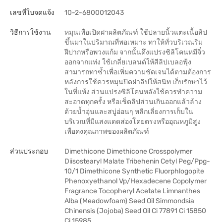
เลขที่ใบจดแจ้ง
10-2-6800012043
วิธีการใช้งาน
หมุนเพื่อเปิดฝาผลิตภัณฑ์ ใช้ปลายนิ้วแตะเนื้อลิป
ขึ้นมาในปริมาณที่พอเหมาะ ทาให้ทั่วบริเวณริม
ฝีปากหรือพวงแก้ม จากนั้นดึงแปรงซิลิโคนหมีจิ๋ว
ออกจากแท่ง ใช้เกลี่ยเบลนด์ให้สีลิปเบลอฟุ้ง
สามารถทาซ้ำเพื่อเพิ่มความชัดเจนได้ตามต้องการ
หลังการใช้ควรหมุนปิดฝาลิปให้สนิท เก็บรักษาไว้
ในที่แห้ง ส่วนแปรงซิลิโคนหลังใช้ควรทำความ
สะอาดทุกครั้ง หรือเช็ดลิปส่วนเกินออกแล้วล้าง
ด้วยน้ำอุ่นและสบู่อ่อนๆ หลีกเลี่ยงการเก็บใน
บริเวณที่มีแสงแดดส่องโดยตรงหรืออุณหภูมิสูง
เพื่อคงคุณภาพของผลิตภัณฑ์
ส่วนประกอบ
Dimethicone Dimethicone Crosspolymer
Diisostearyl Malate Tribehenin Cetyl Peg/Ppg-
10/1 Dimethicone Synthetic Fluorphlogopite
Phenoxyethanol Vp/Hexadecene Copolymer
Fragrance Tocopheryl Acetate Limnanthes
Alba (Meadowfoam) Seed Oil Simmondsia
Chinensis (Jojoba) Seed Oil Ci 77891 Ci 15850
Ci 15985