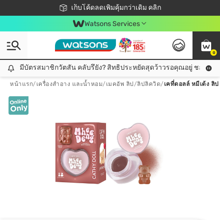
ชอปออนไลน์ครั้งแรก ลดเพิ่มจุก ๆ 10%! 🎉
เก็บโค้ดลดเพิ่มคุ้มกว่าเดิม คลิก
สมาชิกวัตสัน คลับดียังไง?
📦ส่งฟรี! เมื่อชอป 499฿
Watsons Services
0
มีบัตรสมาชิกวัตสัน คลับรึยัง? สิทธิประหยัดสุดว้าวรอคุณอยู่ ชอปคุ้มกว
มีบัตรสมาชิกวัตสัน คลับรึยัง? สิทธิประหยัดสุดว้าวรอคุณอยู่ ชอปคุ้มกว่าเดิม คลิก!
หน้าแรก
/
เครื่องสำอาง และน้ำหอม
/
เมคอัพ ลิป
/
ลิปลิควิด
/
เคที่ดอลล์ หมีเด้ง ลิ