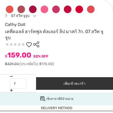
สี
07 สวีท จูจูบ
Cathy Doll
เคที่ดอลล์ ฮาร์ทฟูล คัลเลอร์ ลิป มาสก์ 7ก. 07 สวีท จู
จูบ
159.00
฿
52% OFF
฿329.00
(ประหยัดไป: ฿170.00)
เพิ่มเข้าตะกร้า
เช็กสาขาที่มีจำหน่าย
DELIVERY METHOD