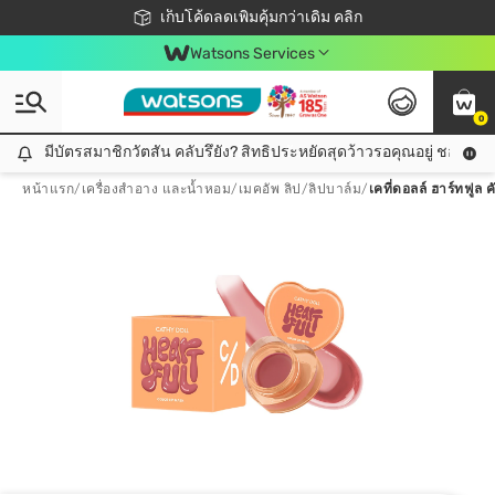
ชอปออนไลน์ครั้งแรก ลดเพิ่มจุก ๆ 10%! 🎉
เก็บโค้ดลดเพิ่มคุ้มกว่าเดิม คลิก
สมาชิกวัตสัน คลับดียังไง?
📦ส่งฟรี! เมื่อชอป 499฿
Watsons Services
0
มีบัตรสมาชิกวัตสัน คลับรึยัง? สิทธิประหยัดสุดว้าวรอคุณอยู่ ชอปคุ้มกว
มีบัตรสมาชิกวัตสัน คลับรึยัง? สิทธิประหยัดสุดว้าวรอคุณอยู่ ชอปคุ้มกว่าเดิม คลิก!
หน้าแรก
/
เครื่องสำอาง และน้ำหอม
/
เมคอัพ ลิป
/
ลิปบาล์ม
/
เคที่ดอลล์ ฮาร์ทฟูล ค