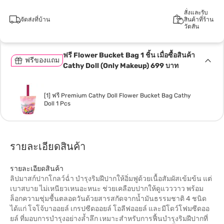
สั่งและรับ
จัดส่งที่บ้าน
สินค้าที่ร้าน
วัตสัน
ฟรี Flower Bucket Bag 1 ชิ้น เมื่อซื้อสินค้า
ฟรีของแถม
Cathy Doll (Only Makeup) 699 บาท
[1] ฟรี Premium Cathy Doll Flower Bucket Bag Cathy
Doll 1 Pcs
รายละเอียดสินค้า
รายละเอียดสินค้า
ลิปมาสก์ปากโกลว์ฉ่ำ บำรุงริมฝีปากให้อิ่มฟูด้วยเนื้อสัมผัสเข้มข้น แต่
เบาสบาย ไม่เหนียวเหนอะหนะ ช่วยเคลือบปากให้ดูแวววาว พร้อม
ล็อกความชุ่มชื้นตลอดวันด้วยสารสกัดจากน้ำมันธรรมชาติ 4 ชนิด
ได้แก่ โจโจ้บาออยล์ เกรปซีดออยล์ โอลีฟออยล์ และมีโดว์โฟมซีดออ
ยล์ ที่มอบการบำรุงอย่างล้ำลึก เหมาะสำหรับการฟื้นบำรุงริมฝีปากที่