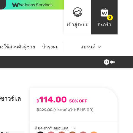
Watsons Services
0
เข้าสู่ระบบ
ตะกร้า
งใช้ส่วนตัวผู้ชาย
บำรุงผม
ไลฟ์สไตล์
แบรนด์
Top Brands
114.00
 ซาวร์ เล
฿
50% OFF
฿229.00
(ประหยัดไป: ฿115.00)
สี
04 ซาวร์ เลม่อนเนด