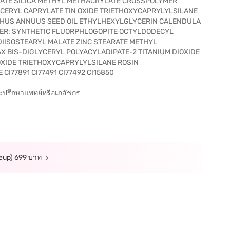
ATE SILICA METHYL METHACRYLATE CROSSPOLYMER
YCERYL CAPRYLATE TIN OXIDE TRIETHOXYCAPRYLYLSILANE
THUS ANNUUS SEED OIL ETHYLHEXYLGLYCERIN CALENDULA
ITTER: SYNTHETIC FLUORPHLOGOPITE OCTYLDODECYL
DIISOSTEARYL MALATE ZINC STEARATE METHYL
 BIS-DIGLYCERYL POLYACYLADIPATE-2 TITANIUM DIOXIDE
XIDE TRIETHOXYCAPRYLYLSILANE ROSIN
I77891 CI77491 CI77492 CI15850
ละปรึกษาแพทย์หรือเภสัชกร
akeup) 699 บาท