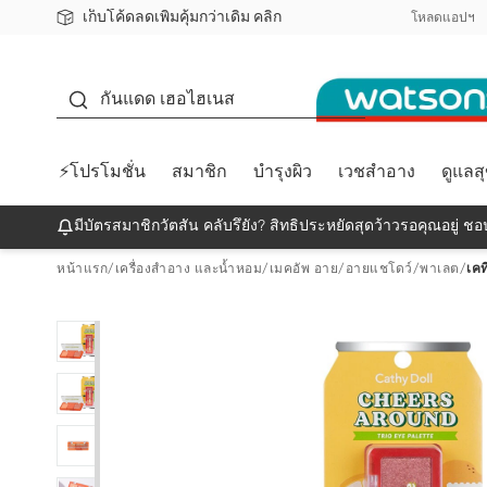
เก็บโค้ดลดเพิ่มคุ้มกว่าเดิม คลิก
ชอปออนไลน์ครั้งแรก ลดเพิ่มจุก ๆ 10%! 🎉
📦ส่งฟรี! เมื่อชอป 499฿
สมาชิกวัตสัน คลับดียังไง?
โหลดแอปฯ
กันแดด
กันแดด เฮอไฮเนส
⚡โปรโมชั่น
สมาชิก
บำรุงผิว
เวชสำอาง
ดูแลส
มีบัตรสมาชิกวัตสัน คลับรึยัง? สิทธิประหยัดสุดว้าวรอคุณอยู่ ชอป
หน้าแรก
/
เครื่องสำอาง และน้ำหอม
/
เมคอัพ อาย
/
อายแชโดว์/พาเลต
/
เคท