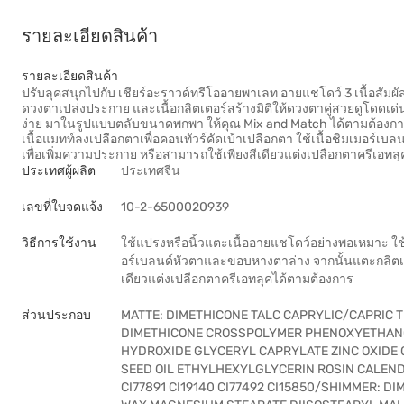
รายละเอียดสินค้า
รายละเอียดสินค้า
ปรับลุคสนุกไปกับ เชียร์อะราวด์ทรีโออายพาเลท อายแชโดว์ 3 เนื้อสัมผัสใน
ดวงตาเปล่งประกาย และเนื้อกลิตเตอร์สร้างมิติให้ดวงตาคู่สวยดูโดดเด่น ด
ง่าย มาในรูปแบบตลับขนาดพกพา ให้คุณ Mix and Match ได้ตามต้องการ ว
เนื้อแมทท์ลงเปลือกตาเพื่อคอนทัวร์คัดเบ้าเปลือกตา ใช้เนื้อชิมเมอร
เพื่อเพิ่มความประกาย หรือสามารถใช้เพียงสีเดียวแต่งเปลือกตาครีเอทล
ประเทศผู้ผลิต
ประเทศจีน
เลขที่ใบจดแจ้ง
10-2-6500020939
วิธีการใช้งาน
ใช้แปรงหรือนิ้วแตะเนื้ออายแชโดว์อย่างพอเหมาะ ใช้สี
อร์เบลนด์หัวตาและขอบหางตาล่าง จากนั้นแตะกลิตเต
เดียวแต่งเปลือกตาครีเอทลุคได้ตามต้องการ
ส่วนประกอบ
MATTE: DIMETHICONE TALC CAPRYLIC/CAPRIC 
DIMETHICONE CROSSPOLYMER PHENOXYETHANO
HYDROXIDE GLYCERYL CAPRYLATE ZINC OXIDE
SEED OIL ETHYLHEXYLGLYCERIN ROSIN CALEND
CI77891 CI19140 CI77492 CI15850/SHIMMER: 