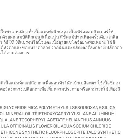
พาเลทเดียว ทั้งเนื้อแมทท์เนียนนุ่ม เนื้อเพิร์ลผสมชิมเมอร์ให้
้วยคุณสมบัติพิกเมนต์เนื้อแน่น สีชัดแม้ปาดเพียงครั้งเดียว เกลี่ย
ิธีใช้ ใช้แปรงหรือนิ้วแตะเนื้ออายแชโดว์อย่างพอเหมาะ ใช้สี
์เบลนด์หัวตาและขอบหางตาล่าง จากนั้นแตะกลิตเตอร์ลงกลางเปลือกตา
ุคได้ตามต้องการ
เนื้อแมทท์ลงเปลือกตาเพื่อคอนทัวร์คัดเบ้าเปลือกตา ใช้เนื้อชิมเม
อร์ลงกลางเปลือกตาเพื่อเพิ่มความประกาย หรือสามารถใช้เพียงสี
TRIGLYCERIDE MICA POLYMETHYLSILSESQUIOXANE SILICA
L MINERAL OIL TRIETHOXYCAPRYLYLSILANE ALUMINUM
 QUALANE TOCOPHERYL ACETATE HELIANTHUS ANNUUS
ULA OFFICINALIS FLOWER OIL AQUA SODIUM CHLORIDE
DIMETHICONE SYNTHETIC FLUORPHLOGOPITE TALC SYNTHETIC