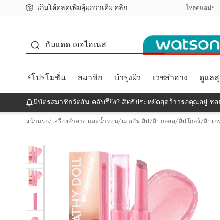
เก็บโค้ดลดเพิ่มคุ้มกว่าเดิม คลิก
ชอปออนไลน์ครั้งแรก ลดเพิ่มจุก ๆ 10%! 🎉
📦ส่งฟรี! เมื่อชอป 499฿
สมาชิกวัตสัน คลับดียังไง?
โหลดแอปฯ
กันแดด
กันแดด เฮอไฮเนส
⚡โปรโมชั่น
สมาชิก
บำรุงผิว
เวชสำอาง
ดูแลส
มีบัตรสมาชิกวัตสัน คลับรึยัง? สิทธิประหยัดสุดว้าวรอคุณอยู่ ชอป
หน้าแรก
/
เครื่องสำอาง และน้ำหอม
/
เมคอัพ ลิป
/
ลิปกลอส/ลิปโกลว์/ลิปเก