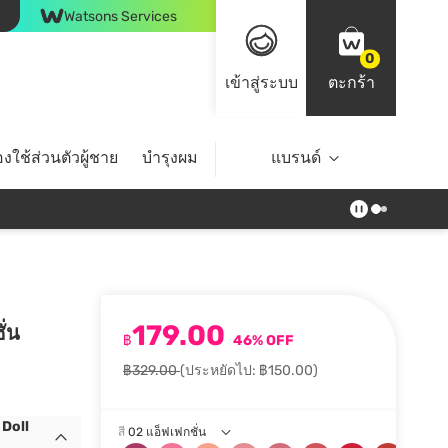
Watsons Services
0
เข้าสู่ระบบ
ตะกร้า
งใช้ส่วนตัวผู้ชาย
บำรุงผม
ไลฟ์สไตล์
แบรนด์
Top Brands
179.00
ั่น
฿
46% OFF
฿329.00
(ประหยัดไป: ฿150.00)
 Doll
สี
02 แอ็ฟเฟกชั่น