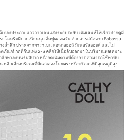
ให้เปล่งประกายแวววาวเล่นแสงระยิบระยับ เติมเสน่ห์ให้เรียวปากดูมี
บประโลมริมฝีปากเนียนนุ่ม อิ่มฟูตลอดวัน ด้วยสารสกัดจาก Babassu
กอย่างล้ำลึก ปราศจากพาราเบน แอลกอฮอล์ มิเนอรัลออยล์ และไม่
ผลิตภัณฑ์ กดที่ก้นแท่ง 2-3 คลิกให้เนื้อลิปออกมาในปริมาณพอเหมาะ
นเกลี่ยทาลงบนริมฝีปาก หรือกดเพิ่มตามที่ต้องการ สามารถใช้ทาทับ
น หลีกเลี่ยงบริเวณที่มีแสงส่องโดยตรงหรือบริเวณที่มีอุณหภูมิสูง