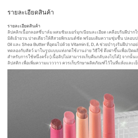
รายละเอียดสินค้า
รายละเอียดสินค้า
ลิปคลิกเนื้อกลอสซี่บาล์ม ผสมชิมเมอร์มุกเนียนละเอียด เคลือบริมฝีปาก
มิติเย้ายวน ปาดเดียวให้สีสวยพิกเมนต์ชัด พร้อมเติมความชุ่มชื้น ปลอ
Oil และ Shea Butter ที่อุดมไปด้วย Vitamin E, D, A ช่วยบำรุงริมฝีปา
ทดลองกับสัตว์ มาในรูปแบบแท่งกดใช้งานง่าย วิธีใช้ ดึงฝาขึ้นเพื่อเปิด
สำหรับการใช้หนึ่งครั้ง (เนื้อลิปไม่สามารถเก็บคืนกลับลงไปได้) จากนั้
ลิปสติก เพื่อเพิ่มความแวววาว ควรเก็บรักษาผลิตภัณฑ์ไว้ในที่แห้งและเย็