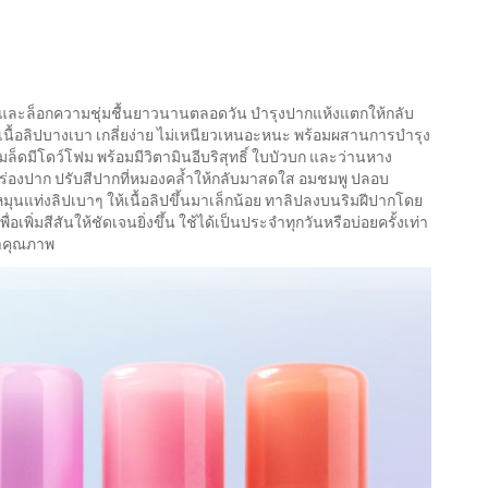
ีปากและล็อกความชุ่มชื้นยาวนานตลอดวัน บำรุงปากแห้งแตกให้กลับ
ิ เนื้อลิปบางเบา เกลี่ยง่าย ไม่เหนียวเหนอะหนะ พร้อมผสานการบำรุง
็ดมีโดว์โฟม พร้อมมีวิตามินอีบริสุทธิ์ ใบบัวบก และว่านหาง
ิเวณร่องปาก ปรับสีปากที่หมองคล้ำให้กลับมาสดใส อมชมพู ปลอบ
ุนแท่งลิปเบาๆ ให้เนื้อลิปขึ้นมาเล็กน้อย ทาลิปลงบนริมฝีปากโดย
เพิ่มสีสันให้ชัดเจนยิ่งขึ้น ใช้ได้เป็นประจำทุกวันหรือบ่อยครั้งเท่า
ษาคุณภาพ