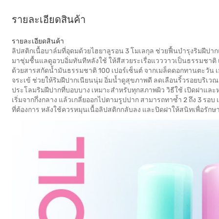
รายละเอียดสินค้า
รายละเอียดสินค้า
ลิปสติกเนื้อบาล์มที่อุดมด้วยไฮยาลูรอน 3 โมเลกุล ช่วยฟื้นบำรุงริมฝ
มาชุ่มชื้นแลดูอวบอิ่มทันทีหลังใช้ ให้สีสวยระเรื่อแวววาวเป็นธรรมชาต
ด้วยสารสกัดน้ำมันธรรมชาติ 100 เปอร์เซ็นต์ จากเมล็ดดอกทานตะวัน เมล
จระเข้ ช่วยให้ริมฝีปากเนียนนุ่ม อิ่มน้ำดูสุขภาพดี ลดเลือนริ้วรอยบร
ประโลมริมฝีปากที่บอบบาง เหมาะสำหรับทุกสภาพผิว วิธีใช้ เปิดฝาและหม
เริ่มจากกึ่งกลาง แล้วเกลี่ยออกไปตามรูปปาก สามารถทาซ้ำ 2 ถึง 3 รอบ เพื่อ
ที่ต้องการ หลังใช้ควรหมุนเนื้อลิปสติกกลับลง และปิดฝาให้สนิทเพื่อรัก