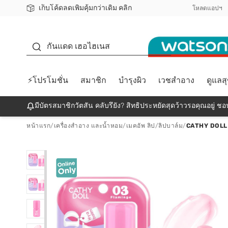
เก็บโค้ดลดเพิ่มคุ้มกว่าเดิม คลิก
ชอปออนไลน์ครั้งแรก ลดเพิ่มจุก ๆ 10%! 🎉
📦ส่งฟรี! เมื่อชอป 499฿
สมาชิกวัตสัน คลับดียังไง?
โหลดแอปฯ
กันแดด
กันแดด เฮอไฮเนส
⚡โปรโมชั่น
สมาชิก
บำรุงผิว
เวชสำอาง
ดูแลส
มีบัตรสมาชิกวัตสัน คลับรึยัง? สิทธิประหยัดสุดว้าวรอคุณอยู่ ชอป
หน้าแรก
/
เครื่องสำอาง และน้ำหอม
/
เมคอัพ ลิป
/
ลิปบาล์ม
/
CATHY DOLL 