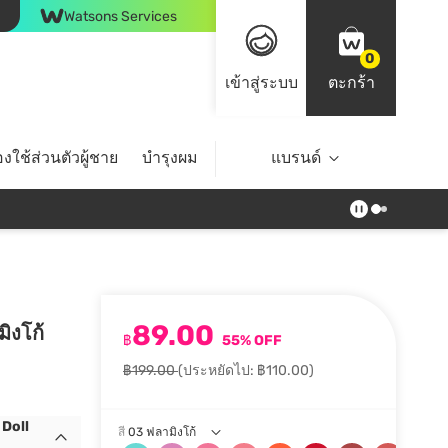
Watsons Services
0
เข้าสู่ระบบ
ตะกร้า
งใช้ส่วนตัวผู้ชาย
บำรุงผม
ไลฟ์สไตล์
แบรนด์
Top Brands
89.00
มิงโก้
฿
55% OFF
฿199.00
(ประหยัดไป: ฿110.00)
 Doll
สี
03 ฟลามิงโก้