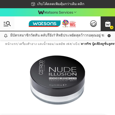
ชอปออนไลน์ครั้งแรก ลดเพิ่มจุก ๆ 10%! 🎉
เก็บโค้ดลดเพิ่มคุ้มกว่าเดิม คลิก
สมาชิกวัตสัน คลับดียังไง?
📦ส่งฟรี! เมื่อชอป 499฿
Watsons Services
0
มีบัตรสมาชิกวัตสัน คลับรึยัง? สิทธิประหยัดสุดว้าวรอคุณอยู่ ชอปคุ้มกว
มีบัตรสมาชิกวัตสัน คลับรึยัง? สิทธิประหยัดสุดว้าวรอคุณอยู่ ชอปคุ้มกว่าเดิม คลิก!
หน้าแรก
/
เครื่องสำอาง และน้ำหอม
/
เมคอัพ เฟส
/
แป้ง
/
คาทริซ นู้ดส์อิลลูชั่นล