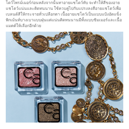
โดว์ไพรม์เมอร์ก่อนหลังจากนั้นทาอายแชโดว์ทับ จะทำให้สีของอาย
แชโดว์แน่นและติดทนนาน ใช้ควบคู่ไปกับแปรงลงสีอายแชโดว์เพื่อ
เบลนด์สีให้กระจายทั่วเปลือกตา เนื้ออายแชโดว์เป็นแบบแป้งอัดแข็ง
พิกเม้นท์บางเบาแบบฝุ่นแต่แน่นติดทนนานมีทั้งแบบชิมเมอร์และเนื้อ
แมตต์ให้เลือกอีกด้วย