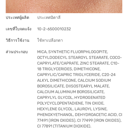
ประเทศผู้ผลิต
ประเทศอิตาลี
เลขที่ใบจดแจ้ง
10-2-6500010232
วิธีการใช้งาน
ใช้ทาเปลือกตา
ส่วนประกอบ
MICA, SYNTHETIC FLUORPHLOGOPITE,
OCTYLDODECYL STEAROYL STEARATE, COCO-
CAPRYLATE/CAPRATE, ZINC STEARATE, C10-
18 TRIGLYCERIDES, DIMETHICONE,
CAPRYLIC/CAPRIC TRIGLYCERIDE, C20-24
ALKYL DIMETHICONE, CALCIUM SODIUM
BOROSILICATE, DIISOSTEARYL MALATE,
CALCIUM ALUMINUM BOROSILICATE,
CAPRYLYL GLYCOL, HYDROGENATED
POLYCYCLOPENTADIENE, TIN OXIDE,
HEXYLENE GLYCOL, LAUROYL LYSINE,
PHENOXYETHANOL, DEHYDROACETIC ACID, CI
77491 (IRON OXIDES), CI 77499 (IRON OXIDES),
CI 77891 (TITANIUM DIOXIDE).