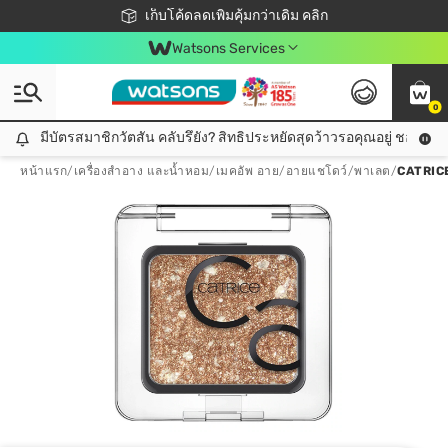
ชอปออนไลน์ครั้งแรก ลดเพิ่มจุก ๆ 10%! 🎉
เก็บโค้ดลดเพิ่มคุ้มกว่าเดิม คลิก
สมาชิกวัตสัน คลับดียังไง?
📦ส่งฟรี! เมื่อชอป 499฿
Watsons Services
0
มีบัตรสมาชิกวัตสัน คลับรึยัง? สิทธิประหยัดสุดว้าวรอคุณอยู่ ชอปคุ้มกว
มีบัตรสมาชิกวัตสัน คลับรึยัง? สิทธิประหยัดสุดว้าวรอคุณอยู่ ชอปคุ้มกว่าเดิม คลิก!
หน้าแรก
/
เครื่องสำอาง และน้ำหอม
/
เมคอัพ อาย
/
อายแชโดว์/พาเลต
/
CATRIC