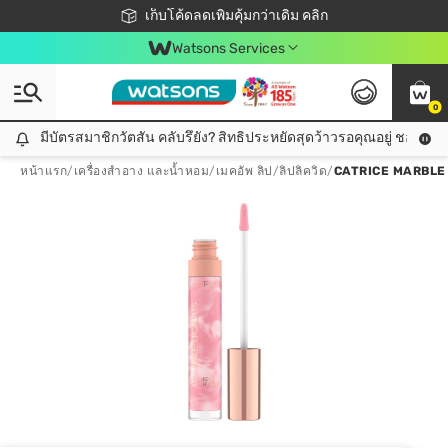
ชอปออนไลน์ครั้งแรก ลดเพิ่มจุก ๆ 10%! 🎉
เก็บโค้ดลดเพิ่มคุ้มกว่าเดิม คลิก
สมาชิกวัตสัน คลับดียังไง?
📦ส่งฟรี! เมื่อชอป 499฿
Watsons Services
0
มีบัตรสมาชิกวัตสัน คลับรึยัง? สิทธิประหยัดสุดว้าวรอคุณอยู่ ชอปคุ้มกว
มีบัตรสมาชิกวัตสัน คลับรึยัง? สิทธิประหยัดสุดว้าวรอคุณอยู่ ชอปคุ้มกว่าเดิม คลิก!
หน้าแรก
/
เครื่องสำอาง และน้ำหอม
/
เมคอัพ ลิป
/
ลิปลิควิด
/
CATRICE MARBLE 