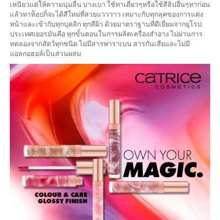
เหนียวแต่ให้ความนุ่มลื่น บางเบา ใช้ทาเดี่ยวๆหรือใช้สีลิปอื่นๆทาก่อน
แล้วทาท็อปก็จะได้สีใหม่ที่สวยแวววาว เหมาะกับทุกลุคของการแต่ง
หน้าและเข้ากับทุกบุคลิก ทุกสีผิว ด้วยมาตราฐานที่ดีเยี่ยมจากยุโรป
ประเทศเยอรมันคือ ทุกขั้นตอนในการผลิตเครื่องสำอาง ไม่ผ่านการ
ทดลองจากสัตว์ทุกชนิด ไม่มีสารพาราเบน สารกันเสียและไม่มี
แอลกอฮอล์เป็นส่วนผสม