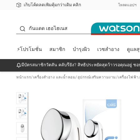
เก็บโค้ดลดเพิ่มคุ้มกว่าเดิม คลิก
ชอปออนไลน์ครั้งแรก ลดเพิ่มจุก ๆ 10%! 🎉
📦ส่งฟรี! เมื่อชอป 499฿
สมาชิกวัตสัน คลับดียังไง?
โหลดแอปฯ
กันแดด
กันแดด เฮอไฮเนส
⚡โปรโมชั่น
สมาชิก
บำรุงผิว
เวชสำอาง
ดูแลส
มีบัตรสมาชิกวัตสัน คลับรึยัง? สิทธิประหยัดสุดว้าวรอคุณอยู่ ชอป
หน้าแรก
/
เครื่องสำอาง และน้ำหอม
/
อุปกรณ์เสริมความงาม
/
เครื่องไฟฟ้า