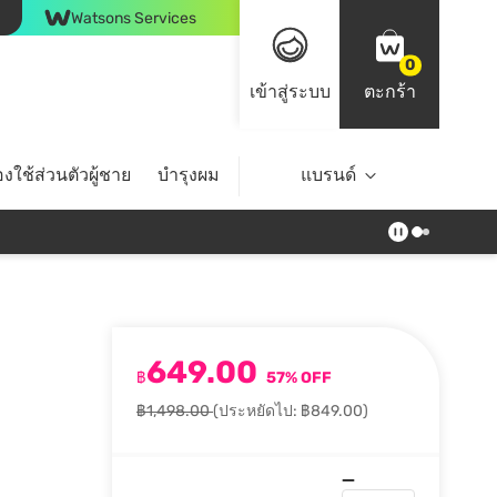
Watsons Services
0
เข้าสู่ระบบ
ตะกร้า
งใช้ส่วนตัวผู้ชาย
บำรุงผม
ไลฟ์สไตล์
แบรนด์
Top Brands
649.00
฿
57% OFF
฿1,498.00
(ประหยัดไป: ฿849.00)