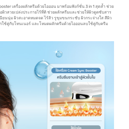
er เครื่องผลักครีมด้วยไอออน มาพร้อมฟังก์ชั่น 3 in 1 สุดล้ำ ช่วย
อผิวสวยเปล่งประกายไร้ที่ติ ช่วยผลักครีมและช่วยให้ผิวดูดซับสาร
ำ เนียนนุ่ม ผิวสะอาดหมดจด ไร้สิว รูขุมขนกระชับ ผิวกระจ่างใส สีผิว
้คู่กับโทนเนอร์ และโหมดผลักครีมด้วยไอออนลบใช้คู่กับครีม