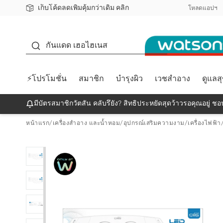
เก็บโค้ดลดเพิ่มคุ้มกว่าเดิม คลิก
ชอปออนไลน์ครั้งแรก ลดเพิ่มจุก ๆ 10%! 🎉
📦ส่งฟรี! เมื่อชอป 499฿
สมาชิกวัตสัน คลับดียังไง?
โหลดแอปฯ
กันแดด
กันแดด เฮอไฮเนส
⚡โปรโมชั่น
สมาชิก
บำรุงผิว
เวชสำอาง
ดูแลส
มีบัตรสมาชิกวัตสัน คลับรึยัง? สิทธิประหยัดสุดว้าวรอคุณอยู่ ชอป
หน้าแรก
/
เครื่องสำอาง และน้ำหอม
/
อุปกรณ์เสริมความงาม
/
เครื่องไฟฟ้า