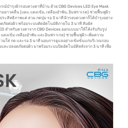
รณ์บำรุงผิวรอบดวงตาที่บ้าน ด้วย CBG Devices LED Eye Mask
ยาวคลื่น (แดง, แดงเข้ม, เหลืองอำพัน, อินฟราเรด) ช่วยฟื้นฟูผิว
ระสิทธิภาพแค่ สวม กดปุ่ม รอ 3 นาที ผิวรอบดวงตาก็ได้บำรุงอย่าง
ภัยต่อผิว พร้อมระบบตัดอัตโนมัติภายใน 3 นาที สัมผัส
LED สำหรับดวงตาจาก CBG Devices ออกแบบมาให้โค้งรับกับรูป
แดงเข้ม เหลืองอำพัน และอินฟราเรด) ช่วยฟื้นฟูผิว เพิ่มความ
สวมใส่ กด และรอ 3 นาที มอบการดูแลอย่างเข้มข้นแก่บริเวณรอบ
ะปลอดภัยต่อผิว มาพร้อมระบบปิดอัตโนมัติหลังจาก 3 นาที เพื่อ