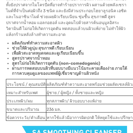
ทั้งยังปราศจากไมโครบีดที่อาจทำร้ายปราการผิว ผสานด้วยพลังเซรา
ไมด์ที่จำเป็นต่อผิวถึง 3 ชนิด และยังมีส่วนประกอบไฮยาลูรอนิค เอซิด
และไนอาซินาไมด์ ช่วยเผยผิวเรียบเนียน ชุ่มชื้น สุขภาพดี สูตร
ปราศจากน้ำหอม แอลกอฮอล์ และอุดมไปด้วยสารต้นอนุมูลอิสระ
วิตามินดี ไม่ก่อให้เกิดการอุดตัน ทดสอบแล้วบนผิวแพ้ง่าย ไม่ทำให้ผิว
แห้งกร้านหลังล้างทำความสะอาด
ผลิตภัณฑ์ทำความสะอาดผิว
ช่วยให้ผิวดูนุ่ม สุขภาพดี เรียบเนียน
เพื่อผิวสะอาดหมดจดและดูเรียบเนียนขึ้น
สูตรปราศจากน้ำหอม
สูตรไม่ก่อให้เกิดการอุดตัน (non-comedogenic)
ผ่านการทดสอบบนผิวที่บอบบางมีแนวโน้มระคายเคืองง่าย ภายใต้
การควบคุมดูแลของแพทย์ผู้เชี่ยวชาญด้านผิวหนัง
ประโยชน์ / คุณสมบัติ
ผลิตภัณฑ์ทำความสะอาดพร้อมช่วยผลัดเซลล์ผิวอย
เหมาะสำหรับเพศ
ผู้ชาย / ผู้หญิง / ทั้งชายและหญิง
ประเภทผิว/ผม
ทุกสภาพผิว/ ผิวบอบบางแพ้ง่าย
ขนาดและปริมาณ
236 มล.
ข้อควรระวัง/คำเตือน
หากใช้แล้วมีอาการผิดปกติ ให้หยุดใช้และปรึกษาแ