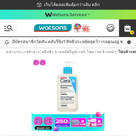
ชอปออนไลน์ครั้งแรก ลดเพิ่มจุก ๆ 10%! 🎉
เก็บโค้ดลดเพิ่มคุ้มกว่าเดิม คลิก
สมาชิกวัตสัน คลับดียังไง?
📦ส่งฟรี! เมื่อชอป 499฿
Watsons Services
0
มีบัตรสมาชิกวัตสัน คลับรึยัง? สิทธิประหยัดสุดว้าวรอคุณอยู่ ชอปคุ้มกว
มีบัตรสมาชิกวัตสัน คลับรึยัง? สิทธิประหยัดสุดว้าวรอคุณอยู่ ชอปคุ้มกว่าเดิม คลิก!
หน้าแรก
/
เวชสำอาง
/
คลีนซิ่ง & เมคอัพรีมูฟเวอร์
/
โฟม เจล ล้างหน้า
/
โฟมล้างหน