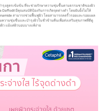
ำรุงสูตรเข้มข้น ที่จะช่วยรักษาความชุ่มชื้นตามธรรมชาติของผิว
affodil มีคุณสมบัติป้องกันการเกิดจุดด่างดำ โดยยับยั้งไม่ให้
acinamide สามารถช่วยฟื้นฟูผิว โดยสามารถลดริ้วรอยและรอยแผล
ามชุ่มชื่นและบำรุงผิวในชั่วข้ามคืนเพื่อส่งเสริมสุขภาพที่ดีดู
ิว แม้แต่ผิวบอบบางแพ้ง่าย