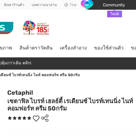
Community
ค้นหาร้านค้า
บทความน่าอ่าน
Thai
ใหม่!!
ุขภาพ
สินค้าตราวัตสัน
เครื่องสำอาง
ของใช้ส่วนตัว
ขอ
คุ้มกว่าเดิม คลิก!
รเดียนซ์ ไบรท์เทนนิ่ง ไนท์ คอมฟอร์ท ครีม 50กรัม
Cetaphil
เซตาฟิล ไบรท์ เฮลธ์ตี้ เรเดียนซ์ ไบรท์เทนนิ่ง ไนท์
คอมฟอร์ท ครีม 50กรัม