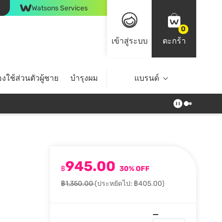
Watsons Services
0
เข้าสู่ระบบ
ตะกร้า
งใช้ส่วนตัวผู้ชาย
บำรุงผม
ไลฟ์สไตล์
แบรนด์
Top Brands
945.00
฿
30% OFF
฿1,350.00
(ประหยัดไป: ฿405.00)