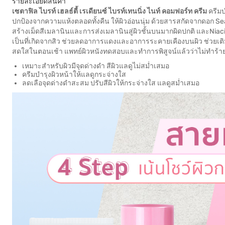
รายละเอียดสินค้า
เซตาฟิล ไบรท์ เฮลธ์ตี้ เรเดียนซ์ ไบรท์เทนนิ่ง ไนท์ คอมฟอร์ท ครีม
ครีมบ
ปกป้องจากความแห้งตลอดทั้งคืน ให้ผิวอ่อนนุ่ม ด้วยสารสกัดจากดอก Sea D
สร้างเม็ดสีเมลานินและการส่งเมลานินสู่ผิวชั้นบนมากผิดปกติ และNi
เป็นที่เกิดจากสิว ช่วยลดอาการแดงและอาการระคายเคืองบนผิว ช่วยเติมคว
สดใสในตอนเช้า แพทย์ผิวหนังทดสอบและทำการพิสูจน์แล้วว่าไม่ทำร้ายผ
เหมาะสำหรับผิวมีจุดด่างดำ สีผิวแลดูไม่สม่ำเสมอ
ครีมบำรุงผิวหน้าให้แลดูกระจ่างใส
ลดเลือจุดด่างดำสะสม ปรับสีผิวให้กระจ่างใส แลดูสม่ำเสมอ