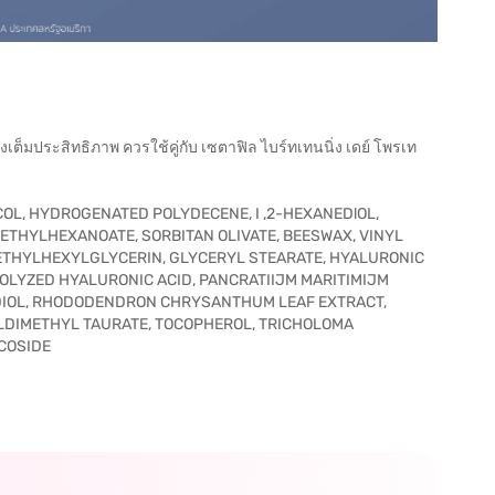
ต็มประสิทธิภาพ ควรใช้คู่กับ เซตาฟิล ไบร์ทเทนนิ่ง เดย์ โพรเท
COL, HYDROGENATED POLYDECENE, I ,2-HEXANEDlOL,
 ETHYLHEXANOATE, SORBITAN OLIVATE, BEESWAX, VINYL
, ETHYLHEXYLGLYCERIN, GLYCERYL STEARATE, HYALURONIC
OLYZED HYALURONIC ACID, PANCRATIIJM MARITIMIJM
DIOL, RHODODENDRON CHRYSANTHUM LEAF EXTRACT,
DIMETHYL TAURATE, TOCOPHEROL, TRICHOLOMA
UCOSIDE