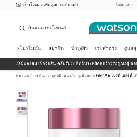
เก็บโค้ดลดเพิ่มคุ้มกว่าเดิม คลิก
ชอปออนไลน์ครั้งแรก ลดเพิ่มจุก ๆ 10%! 🎉
📦ส่งฟรี! เมื่อชอป 499฿
สมาชิกวัตสัน คลับดียังไง?
โหลดแอปฯ
กันแดด
กันแดด เฮอไฮเนส
⚡โปรโมชั่น
สมาชิก
บำรุงผิว
เวชสำอาง
ดูแลส
มีบัตรสมาชิกวัตสัน คลับรึยัง? สิทธิประหยัดสุดว้าวรอคุณอยู่ ชอป
หน้าแรก
/
เวชสำอาง
/
ดูแลผิวหน้า
/
บำรุงผิวหน้า
/
เซตาฟิล ไบรท์ เฮลธ์ตี้ เ