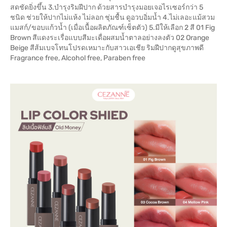
สดชัดยิ่งขึ้น 3.บำรุงริมฝีปาก ด้วยสารบำรุงมอยเจอไรเซอร์กว่า 5
ชนิด ช่วยให้ปากไม่แห้ง ไม่ลอก ชุ่มชื้น ดูอวบอิ่มน้ำ 4.ไม่เลอะแม้สวม
แมสก์/ขอบแก้วน้ำ (เมื่อเนื้อผลิตภัณฑ์เซ็ตตัว) 5.มีให้เลือก 2 สี 01 Fig
Brown สีแดงระเรื่อแบบสีมะเดื่อผสมน้ำตาลอย่างลงตัว 02 Orange
Beige สีส้มเบจโทนโปรดเหมาะกับสาวเอเชีย ริมฝีปากดูสุขภาพดี
Fragrance free, Alcohol free, Paraben free