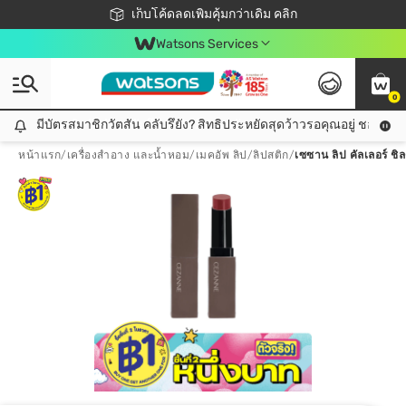
ชอปออนไลน์ครั้งแรก ลดเพิ่มจุก ๆ 10%! 🎉
เก็บโค้ดลดเพิ่มคุ้มกว่าเดิม คลิก
สมาชิกวัตสัน คลับดียังไง?
📦ส่งฟรี! เมื่อชอป 499฿
Watsons Services
0
มีบัตรสมาชิกวัตสัน คลับรึยัง? สิทธิประหยัดสุดว้าวรอคุณอยู่ ชอปคุ้มกว
มีบัตรสมาชิกวัตสัน คลับรึยัง? สิทธิประหยัดสุดว้าวรอคุณอยู่ ชอปคุ้มกว่าเดิม คลิก!
หน้าแรก
/
เครื่องสำอาง และน้ำหอม
/
เมคอัพ ลิป
/
ลิปสติก
/
เซซาน ลิป คัลเลอร์ ชิล