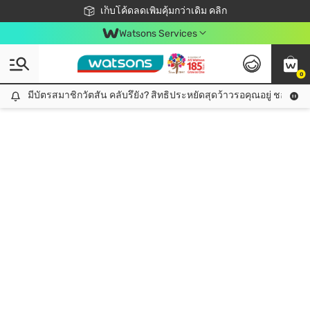
ชอปออนไลน์ครั้งแรก ลดเพิ่มจุก ๆ 10%! 🎉
เก็บโค้ดลดเพิ่มคุ้มกว่าเดิม คลิก
สมาชิกวัตสัน คลับดียังไง?
📦ส่งฟรี! เมื่อชอป 499฿
Watsons Services
0
มีบัตรสมาชิกวัตสัน คลับรึยัง? สิทธิประหยัดสุดว้าวรอคุณอยู่ ชอปคุ้มกว
มีบัตรสมาชิกวัตสัน คลับรึยัง? สิทธิประหยัดสุดว้าวรอคุณอยู่ ชอปคุ้มกว่าเดิม คลิก!