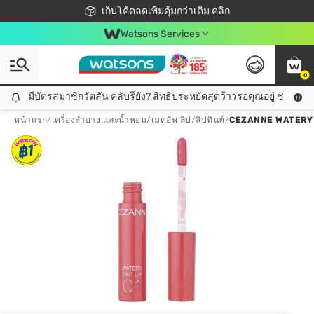
ชอปออนไลน์ครั้งแรก ลดเพิ่มจุก ๆ 10%! 🎉
เก็บโค้ดลดเพิ่มคุ้มกว่าเดิม คลิก
สมาชิกวัตสัน คลับดียังไง?
📦ส่งฟรี! เมื่อชอป 499฿
Watsons Services
0
มีบัตรสมาชิกวัตสัน คลับรึยัง? สิทธิประหยัดสุดว้าวรอคุณอยู่ ชอปคุ้มกว
มีบัตรสมาชิกวัตสัน คลับรึยัง? สิทธิประหยัดสุดว้าวรอคุณอยู่ ชอปคุ้มกว่าเดิม คลิก!
หน้าแรก
/
เครื่องสำอาง และน้ำหอม
/
เมคอัพ ลิป
/
ลิปทินท์
/
CEZANNE WATERY 