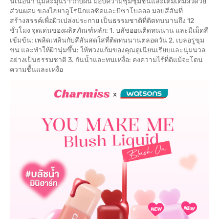
นเนื้อน้ำ นุ่มละมุนราวกับฝัน มอบความชุ่มชุ่มชื้นและเติมเต็มผิวด้วย
ส่วนผสม ของไฮยาลูโรนิกแอซิดและบิซาโบลอล มอบสีสันที่
สร้างสรรค์เพื่อผิวเปล่งประกาย เป็นธรรมชาติที่ติดทนนานถึง 12
ชั่วโมง จุดเด่นของผลิตภัณฑ์หลัก: 1. บลัชออนติดทนนาน และมีเม็ดสี
เข้มข้น: เพลิดเพลินกับสีสันสดใสที่ติดทนนานตลอดวัน 2. เบลอรูขุม
ขน และทำให้ผิวนุ่มขึ้น: ให้พวงแก้มของคุณดูเนียนเรียบและนุ่มนวล
อย่างเป็นธรรมชาติ 3. กันน้ำและทนเหงื่อ: คงความไร้ที่ติแม้จะโดน
ความชื้นและเหงื่อ