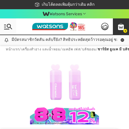
ชอปออนไลน์ครั้งแรก ลดเพิ่มจุก ๆ 10%! 🎉
เก็บโค้ดลดเพิ่มคุ้มกว่าเดิม คลิก
สมาชิกวัตสัน คลับดียังไง?
📦ส่งฟรี! เมื่อชอป 499฿
Watsons Services
0
มีบัตรสมาชิกวัตสัน คลับรึยัง? สิทธิประหยัดสุดว้าวรอคุณอยู่ ชอปคุ้มกว
มีบัตรสมาชิกวัตสัน คลับรึยัง? สิทธิประหยัดสุดว้าวรอคุณอยู่ ชอปคุ้มกว่าเดิม คลิก!
หน้าแรก
/
เครื่องสำอาง และน้ำหอม
/
เมคอัพ เฟส
/
บลัชออน
/
ชาร์มิส ยูเมค มี บล