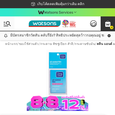
ชอปออนไลน์ครั้งแรก ลดเพิ่มจุก ๆ 10%! 🎉
เก็บโค้ดลดเพิ่มคุ้มกว่าเดิม คลิก
สมาชิกวัตสัน คลับดียังไง?
📦ส่งฟรี! เมื่อชอป 499฿
Watsons Services
0
มีบัตรสมาชิกวัตสัน คลับรึยัง? สิทธิประหยัดสุดว้าวรอคุณอยู่ ชอปคุ้มกว
มีบัตรสมาชิกวัตสัน คลับรึยัง? สิทธิประหยัดสุดว้าวรอคุณอยู่ ชอปคุ้มกว่าเดิม คลิก!
หน้าแรก
/
ของใช้ส่วนตัว
/
กระดาษ ทิชชู่เปียก สำลี
/
กระดาษซับมัน
/
คลีน แอนด์ เ