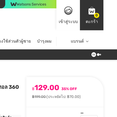
Watsons Services
0
เข้าสู่ระบบ
ตะกร้า
งใช้ส่วนตัวผู้ชาย
บำรุงผม
ไลฟ์สไตล์
แบรนด์
Top Brands
129.00
นทอล 360
฿
35% OFF
฿199.00
(ประหยัดไป: ฿70.00)