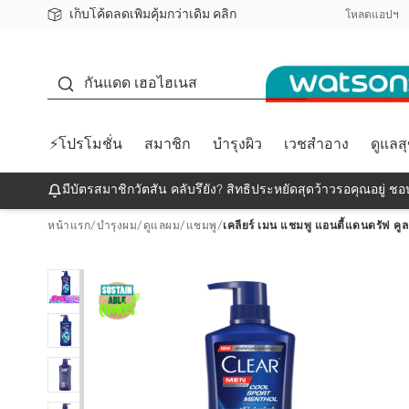
เก็บโค้ดลดเพิ่มคุ้มกว่าเดิม คลิก
ชอปออนไลน์ครั้งแรก ลดเพิ่มจุก ๆ 10%! 🎉
📦ส่งฟรี! เมื่อชอป 499฿
สมาชิกวัตสัน คลับดียังไง?
โหลดแอปฯ
กันแดด
กันแดด เฮอไฮเนส
⚡โปรโมชั่น
สมาชิก
บำรุงผิว
เวชสำอาง
ดูแลส
มีบัตรสมาชิกวัตสัน คลับรึยัง? สิทธิประหยัดสุดว้าวรอคุณอยู่ ชอป
หน้าแรก
/
บำรุงผม
/
ดูแลผม
/
แชมพู
/
เคลียร์ เมน แชมพู แอนตี้แดนดรัฟ ค