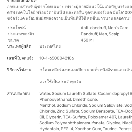
รายละเอียดสินค้า
ออกแบบสำหรับผู้ชายโดยเฉพาะ เพราะผู้ชายมีแนวโน้มเกิดปัญหารังแคได้ม
ดรัฟ เทคโนโลยี พร้อมวิตามินบี 3 และทอรีน จุดจบของรังแค มั่นใจ100%
ขจัดรังแค พร้อมสัมผัสพลังความเย็นทันทีที่ใช้ สดชื่นยาวนานตลอดวัน^
ประโยชน์
Anti-dandruff, Men's Care
ประเภทของผิว
Dandruff, Men, Scalp
ขนาด
450 Ml
ประเทศผู้ผลิต
ประเทศไทย
เลขที่ใบจดแจ้ง
10-1-6500042186
วิธีการใช้งาน
ชโลมเคลียร์ลงบนผมเปียก นวดทั่วหนังศีรษะและเส้น
ควรใช้เป็นประจำทุกวัน
ส่วนประกอบ
Water, Sodium Laureth Sulfate, Cocamidopropyl Be
Phenoxyethanol, Dimethicone,
Menthol, Sodium Chloride, Sodium Salicylate, So
Chloride, Zinc Sulfate, Sodium Benzoate, TEA-D
Oil, Glycerin, TEA-Sulfate, Poloxamer 407, Lauret
Sodium Polynaphthalenesulfonate, Glycine, Niac
Hydantoin, PEG-4, Xanthan Gum, Taurine, Potassi