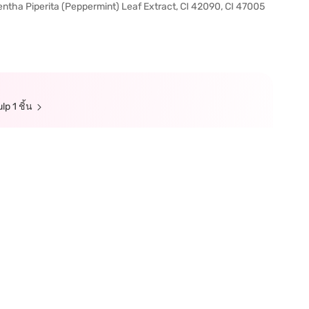
ntha Piperita (Peppermint) Leaf Extract, CI 42090, CI 47005
p 1 ชิ้น