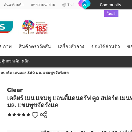
Community
ค้นหาร้านค้า
บทความน่าอ่าน
Thai
ใหม่!!
ุขภาพ
สินค้าตราวัตสัน
เครื่องสำอาง
ของใช้ส่วนตัว
ขอ
คุ้มกว่าเดิม คลิก!
ูล สปอร์ต เมนทอล 360 มล. แชมพูขจัดรังแค
Clear
เคลียร์ เมน แชมพู แอนตี้แดนดรัฟ คูล สปอร์ต เม
มล. แชมพูขจัดรังแค