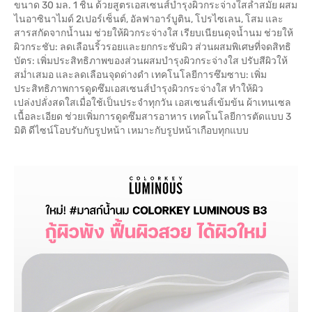
ขนาด 30 มล. 1 ชิ้น ด้วยสูตรเอสเซนส์บำรุงผิวกระจ่างใสล้ำสมัย ผสม
ไนอาซินาไมด์ 2เปอร์เซ็นต์, อัลฟาอาร์บูติน, โปรไซเลน, โสม และ
สารสกัดจากน้ำนม ช่วยให้ผิวกระจ่างใส เรียบเนียนดุจน้ำนม ช่วยให้
ผิวกระชับ: ลดเลือนริ้วรอยและยกกระชับผิว ส่วนผสมพิเศษที่จดสิทธิ
บัตร: เพิ่มประสิทธิภาพของส่วนผสมบำรุงผิวกระจ่างใส ปรับสีผิวให้
สม่ำเสมอ และลดเลือนจุดด่างดำ เทคโนโลยีการซึมซาบ: เพิ่ม
ประสิทธิภาพการดูดซึมเอสเซนส์บำรุงผิวกระจ่างใส ทำให้ผิว
เปล่งปลั่งสดใสเมื่อใช้เป็นประจำทุกวัน เอสเซนส์เข้มข้น ผ้าเทนเซล
เนื้อละเอียด ช่วยเพิ่มการดูดซึมสารอาหาร เทคโนโลยีการตัดแบบ 3
มิติ ดีไซน์โอบรับกับรูปหน้า เหมาะกับรูปหน้าเกือบทุกแบบ