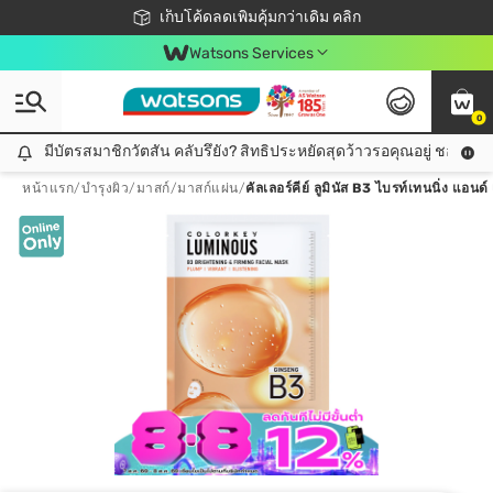
ชอปออนไลน์ครั้งแรก ลดเพิ่มจุก ๆ 10%! 🎉
เก็บโค้ดลดเพิ่มคุ้มกว่าเดิม คลิก
สมาชิกวัตสัน คลับดียังไง?
📦ส่งฟรี! เมื่อชอป 499฿
Watsons Services
0
มีบัตรสมาชิกวัตสัน คลับรึยัง? สิทธิประหยัดสุดว้าวรอคุณอยู่ ชอปคุ้มกว
มีบัตรสมาชิกวัตสัน คลับรึยัง? สิทธิประหยัดสุดว้าวรอคุณอยู่ ชอปคุ้มกว่าเดิม คลิก!
หน้าแรก
/
บำรุงผิว
/
มาสก์
/
มาสก์แผ่น
/
คัลเลอร์คีย์ ลูมินัส B3 ไบรท์เทนนิ่ง แอนด์