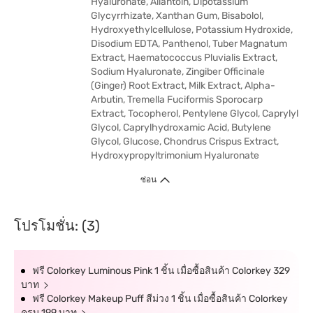
Hyaluronate, Allantoin, Dipotassium
Glycyrrhizate, Xanthan Gum, Bisabolol,
Hydroxyethylcellulose, Potassium Hydroxide,
Disodium EDTA, Panthenol, Tuber Magnatum
Extract, Haematococcus Pluvialis Extract,
Sodium Hyaluronate, Zingiber Officinale
(Ginger) Root Extract, Milk Extract, Alpha-
Arbutin, Tremella Fuciformis Sporocarp
Extract, Tocopherol, Pentylene Glycol, Caprylyl
Glycol, Caprylhydroxamic Acid, Butylene
Glycol, Glucose, Chondrus Crispus Extract,
Hydroxypropyltrimonium Hyaluronate
ซ่อน
โปรโมชั่น: (3)
ฟรี Colorkey Luminous Pink 1 ชิ้น เมื่อซื้อสินค้า Colorkey 329
บาท
ฟรี Colorkey Makeup Puff สีม่วง 1 ชิ้น เมื่อซื้อสินค้า Colorkey
ครบ 199 บาท