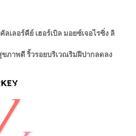
เลอร์คีย์ เฮอร์เบิล มอยซ์เจอไรซิ่ง ลิ
ม สุขภาพดี ริ้วรอยบริเวณริมฝีปากลดลง