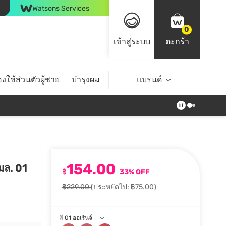
Watsons Services
0
เข้าสู่ระบบ
ตะกร้า
งใช้ส่วนตัวผู้ชาย
บำรุงผม
ไลฟ์สไตล์
แบรนด์
Top Brands
154.00
5มล. 01
฿
33% OFF
฿229.00
(ประหยัดไป: ฿75.00)
สี
01 ออเร้นจ์