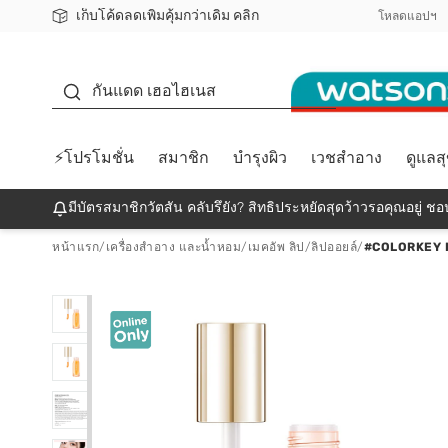
เก็บโค้ดลดเพิ่มคุ้มกว่าเดิม คลิก
ชอปออนไลน์ครั้งแรก ลดเพิ่มจุก ๆ 10%! 🎉
📦ส่งฟรี! เมื่อชอป 499฿
สมาชิกวัตสัน คลับดียังไง?
โหลดแอปฯ
กันแดด
กันแดด เฮอไฮเนส
⚡โปรโมชั่น
สมาชิก
บำรุงผิว
เวชสำอาง
ดูแลส
มีบัตรสมาชิกวัตสัน คลับรึยัง? สิทธิประหยัดสุดว้าวรอคุณอยู่ ชอป
หน้าแรก
/
เครื่องสำอาง และน้ำหอม
/
เมคอัพ ลิป
/
ลิปออยล์
/
#COLORKEY H