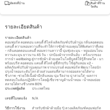
จัดส่งที่บ้าน
สินค้าที่ร้าน
วัตสัน
รายละเอียดสินค้า
รายละเอียดสินค้า
คอมฟอร์ท คอตตอน แคนดี้ ดีไลท์ ผลิตภัณฑ์ปรับผ้านุ่ม กลิ่นคอตตอน
แคนดี้ ความหอมหวานที่จะทำให้การซักผ้าของคุณให้พิเศษกว่าที่เคย
- กลิ่นคอตตอนแคนดี้ หอมหวานคาวาอี้ นุ่มฟุ่งละมุน - หอมอ่อนโยน
หวานละมุน ยาวนาน 45 วัน - ปกป้องผ้าจากกลิ่นอับ - ครั้งแรกของ
การนำ wellbeing สู่การซักผ้า ด้วยเทคโนโลยีบูสต์ให้รู้สีกสดใส - มา
พร้อมบรีส คอตตอน แคนดี้ ดีไลท์ คู่ซี้สักปรับ ใช้คู่กันหอม x2 -
ผลิตภัณฑ์ปรับผ้านุ่มคุณภาพ จากแบรนด์ คอมฟอร์ท พัฒนาโดยนัก
ปรุงน้ำหอมระดับโลก ด้วยส่วนผสมที่สามารถย่อยสลายได้ทาง
ชีวภาพ -ช่วยให้เนื้อผ้ามีกลิ่นหอม นุ่ม รีดง่าย น่าสวมใส่ -ผลการ
ทดสอบในห้องปฏิบัติการโดยผู้เชี่ยวชาญด้านน้ำหอม -น้ำหอมย่อย
สลายได้ทางชีวภสพ 80%
ประเทศผู้ผลิต
ประเทศไทย
เลขที่ใบจดแจ้ง
N/A
วิธีการใช้งาน
สำหรับซักผ้าด้วยมือ 1) ตวงผลิตภัณฑ์คอมฟอร์ท