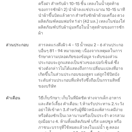
ครึ่งฝา สำหรับผ้า 10-15 ชิ้น เทลงในน้ำสุดท้าย
ของการซักผ้า 2) นำผ้าลงแช่ประมาณ 10-15 นาที
นำผ้าขึ้นบิดแล้วตาก สำหรับซักผ้าด้วยเครื่อง ตวง
ผลิตภัณฑ์คอมฟอร์ท 1 ฝา (42 มล.) เทลงในช่องใส่
ผลิตภัณฑ์ปรับผ้านุ่มหรือในน้ำสุดท้ายของการซัก
ผ้า
ส่วนประกอบ
สารลดแรงตึงผิว 4 - 13 น้ำหอม 2 - 6 ส่วนประกอ
บอื่นๆ 81 - 94 หมายเหตุ: เนื่องจากเหตุผลในการ
รักษาความปลอดภัยของข้อมูล ระดับของส่วน
ประกอบจะถูกแสดงเป็นช่วงของเปอร์เซ็นต์ ซึ่ง
ช่วงดังกล่าวไม่ได้แสดงถึงการเปลี่ยนแปลงที่อาจ
เกิดขึ้นในส่วนประกอบของสูตร แต่ถูกใช้ปิดบัง
ระดับส่วนประกอบที่แท้จริงซึ่งถือเป็นกรรมสิทธิ์
ของบริษัท
คำเตือน
วิธีเก็บรักษา: เก็บในที่มิดชิด ห่างจากเด็ก อาหาร
และสัตว์เลี้ยง คำเตือน: 1.ห้ามรับประทาน 2.ระวัง
อย่าให้เข้าตา 3.สำหรับผู้ที่ผิวหนังแพ้สารเคมีง่าย
หรือต้องซักเป็นเวลานานหรือเป็นประจำ ควรสวม
ถุงมือยาง 4. ห้ามทิ้งผลิตภัณฑ์ บรีส แคปซูล หรือ
ภาชนะบรรจุที่ใช้หมดแล้วลงในแม่น้ำ คู คลอง