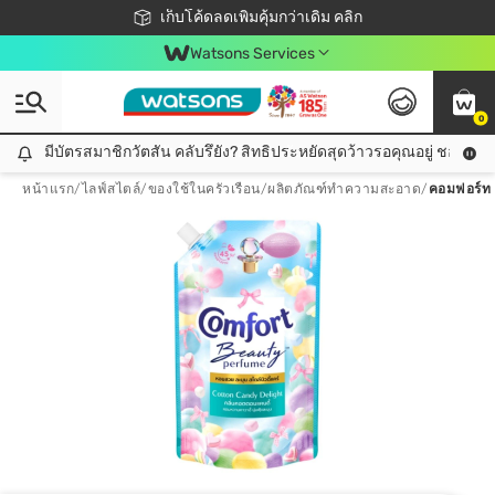
ชอปออนไลน์ครั้งแรก ลดเพิ่มจุก ๆ 10%! 🎉
เก็บโค้ดลดเพิ่มคุ้มกว่าเดิม คลิก
สมาชิกวัตสัน คลับดียังไง?
📦ส่งฟรี! เมื่อชอป 499฿
Watsons Services
0
มีบัตรสมาชิกวัตสัน คลับรึยัง? สิทธิประหยัดสุดว้าวรอคุณอยู่ ชอปคุ้มกว
มีบัตรสมาชิกวัตสัน คลับรึยัง? สิทธิประหยัดสุดว้าวรอคุณอยู่ ชอปคุ้มกว่าเดิม คลิก!
หน้าแรก
/
ไลฟ์สไตล์
/
ของใช้ในครัวเรือน
/
ผลิตภัณฑ์ทำความสะอาด
/
คอมฟอร์ท บ