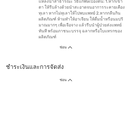
แหล่งน้ำสาธารณะ วิธีแก้พิษเบื้องต้น: 1.หากเข้า
ตา ให้รีบล้างด้วยนำสะอาดจนอาการระคายเคือง
ทุเลา หากไม่ทุเลาให้ไปพบแพทย์ 2.หากกลืนกิน
ผลิตภัณฑ์ ห้ามทำให้อาเจียน ให้ดื่มน้ำหรือนมปริ
มาณมากๆ เพื่อเจือจาง แล้วรีบนำผู้ป่วยส่งแพทย์
ทันที พร้อมภาชนะบรรจุ ฉลากหรือใบแทรกของ
ผลิตภัณฑ์
ซ่อน
ชำระเงินและการจัดส่ง
ซ่อน