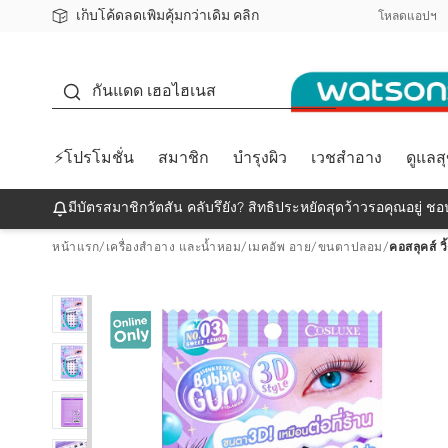
เก็บโค้ดลดเพิ่มคุ้มกว่าเดิม คลิก
ชอปออนไลน์ครั้งแรก ลดเพิ่มจุก ๆ 10%! 🎉
📦ส่งฟรี! เมื่อชอป 499฿
สมาชิกวัตสัน คลับดียังไง?
โหลดแอปฯ
กันแดด
กันแดด เฮอไฮเนส
⚡โปรโมชั่น
สมาชิก
บำรุงผิว
เวชสำอาง
ดูแลส
มีบัตรสมาชิกวัตสัน คลับรึยัง? สิทธิประหยัดสุดว้าวรอคุณอยู่ ชอป
หน้าแรก
/
เครื่องสำอาง และน้ำหอม
/
เมคอัพ อาย
/
ขนตาปลอม
/
คอสลุคส์ ว