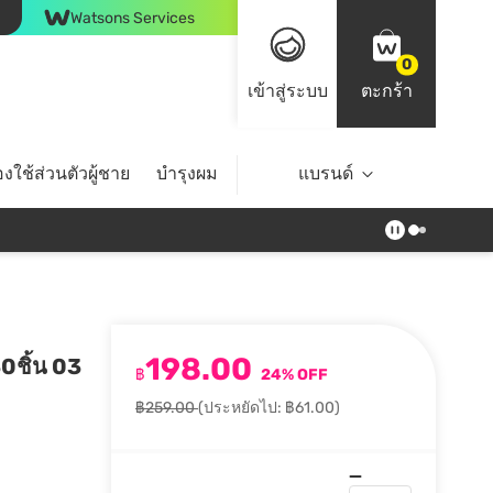
Watsons Services
0
เข้าสู่ระบบ
ตะกร้า
งใช้ส่วนตัวผู้ชาย
บำรุงผม
ไลฟ์สไตล์
แบรนด์
Top Brands
198.00
30ชิ้น 03
฿
24% OFF
฿259.00
(ประหยัดไป: ฿61.00)