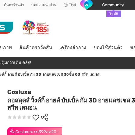
Community
ค้นหาร้านค้า
บทความน่าอ่าน
Thai
ใหม่!!
ุขภาพ
สินค้าตราวัตสัน
เครื่องสำอาง
ของใช้ส่วนตัว
ขอ
คุ้มกว่าเดิม คลิก!
ิ้งค์กี้ อายส์ บับเบิ้ล กัม 3D อายแลชเชส 30ชิ้น 03 สวีท เลมอน
Cosluxe
คอสลุคส์ วิ้งค์กี้ อายส์ บับเบิ้ล กัม 3D อายแลชเชส 
สวีท เลมอน
ซื้อCosluxeครบ399ลด20.-