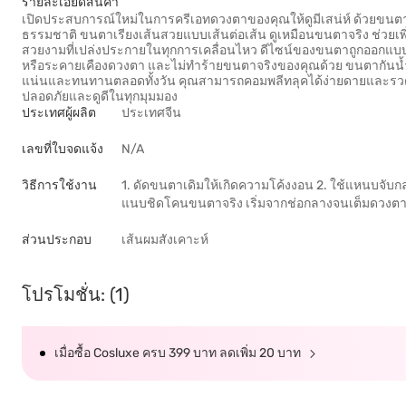
รายละเอียดสินค้า
เปิดประสบการณ์ใหม่ในการครีเอทดวงตาของคุณให้ดูมีเสน่ห์ ด้วยขนตาจับ
ธรรมชาติ ขนตาเรียงเส้นสวยแบบเส้นต่อเส้น ดูเหมือนขนตาจริง ช่วยเพิ
สวยงามที่เปล่งประกายในทุกการเคลื่อนไหว ดีไซน์ของขนตาถูกออกแบบให้ด
หรือระคายเคืองดวงตา และไม่ทำร้ายขนตาจริงของคุณด้วย ขนตากันน้ำแล
แน่นและทนทานตลอดทั้งวัน คุณสามารถคอมพลีทลุคได้ง่ายดายและรวดเร็
ปลอดภัยและดูดีในทุกมุมมอง
ประเทศผู้ผลิต
ประเทศจีน
เลขที่ใบจดแจ้ง
N/A
วิธีการใช้งาน
1. ดัดขนตาเดิมให้เกิดความโค้งงอน 2. ใช้แหนบจับก
แนบชิดโคนขนตาจริง เริ่มจากช่อกลางจนเต็มดวงตา 
ส่วนประกอบ
เส้นผมสังเคาะห์
โปรโมชั่น: (1)
เมื่อซื้อ Cosluxe ครบ 399 บาท ลดเพิ่ม 20 บาท