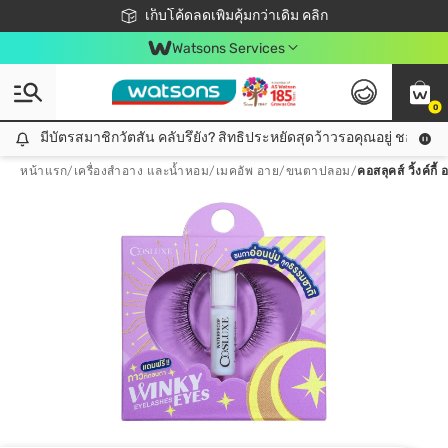
ชอปออนไลน์ครั้งแรก ลดเพิ่มจุก ๆ 10%! 🎉
เก็บโค้ดลดเพิ่มคุ้มกว่าเดิม คลิก
สมาชิกวัตสัน คลับดียังไง?
📦ส่งฟรี! เมื่อชอป 499฿
Watsons Services
0
มีบัตรสมาชิกวัตสัน คลับรึยัง? สิทธิประหยัดสุดว้าวรอคุณอยู่ ชอปคุ้มกว
มีบัตรสมาชิกวัตสัน คลับรึยัง? สิทธิประหยัดสุดว้าวรอคุณอยู่ ชอปคุ้มกว่าเดิม คลิก!
หน้าแรก
/
เครื่องสำอาง และน้ำหอม
/
เมคอัพ อาย
/
ขนตาปลอม
/
คอสลุคส์ วิ้งค์