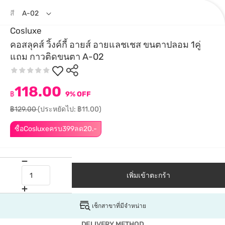
สี
A-02
Cosluxe
คอสลุคส์ วิ้งค์กี้ อายส์ อายแลชเชส ขนตาปลอม 1คู่
แถม กาวติดขนตา A-02
118.00
฿
9% OFF
฿129.00
(ประหยัดไป: ฿11.00)
ซื้อCosluxeครบ399ลด20.-
เพิ่มเข้าตะกร้า
เช็กสาขาที่มีจำหน่าย
DELIVERY METHOD