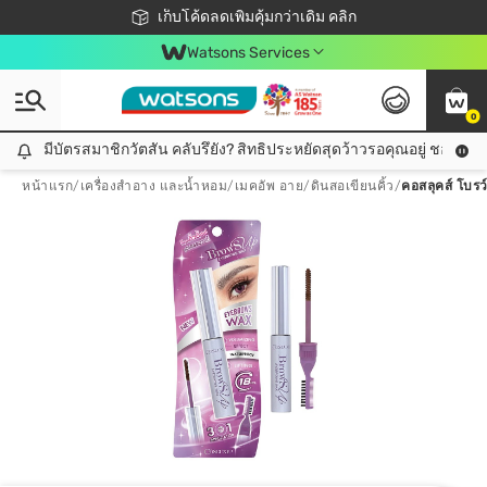
ชอปออนไลน์ครั้งแรก ลดเพิ่มจุก ๆ 10%! 🎉
เก็บโค้ดลดเพิ่มคุ้มกว่าเดิม คลิก
สมาชิกวัตสัน คลับดียังไง?
📦ส่งฟรี! เมื่อชอป 499฿
Watsons Services
0
มีบัตรสมาชิกวัตสัน คลับรึยัง? สิทธิประหยัดสุดว้าวรอคุณอยู่ ชอปคุ้มกว
มีบัตรสมาชิกวัตสัน คลับรึยัง? สิทธิประหยัดสุดว้าวรอคุณอยู่ ชอปคุ้มกว่าเดิม คลิก!
หน้าแรก
/
เครื่องสำอาง และน้ำหอม
/
เมคอัพ อาย
/
ดินสอเขียนคิ้ว
/
คอสลุคส์ โบรว