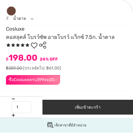
สี
น้ำตาล
Cosluxe
คอสลุคส์ โบรว์ซัพ อายโบรว์ แว็กซ์ 7.5ก. น้ำตาล
198.00
฿
24% OFF
฿259.00
(ประหยัดไป: ฿61.00)
ซื้อCosluxeครบ399ลด20.-
เพิ่มเข้าตะกร้า
เช็กสาขาที่มีจำหน่าย