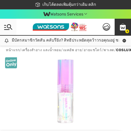
ชอปออนไลน์ครั้งแรก ลดเพิ่มจุก ๆ 10%! 🎉
เก็บโค้ดลดเพิ่มคุ้มกว่าเดิม คลิก
สมาชิกวัตสัน คลับดียังไง?
📦ส่งฟรี! เมื่อชอป 499฿
Watsons Services
0
มีบัตรสมาชิกวัตสัน คลับรึยัง? สิทธิประหยัดสุดว้าวรอคุณอยู่ ชอปคุ้มกว
มีบัตรสมาชิกวัตสัน คลับรึยัง? สิทธิประหยัดสุดว้าวรอคุณอยู่ ชอปคุ้มกว่าเดิม คลิก!
หน้าแรก
/
เครื่องสำอาง และน้ำหอม
/
เมคอัพ อาย
/
อายแชโดว์/พาเลต
/
COSLUX