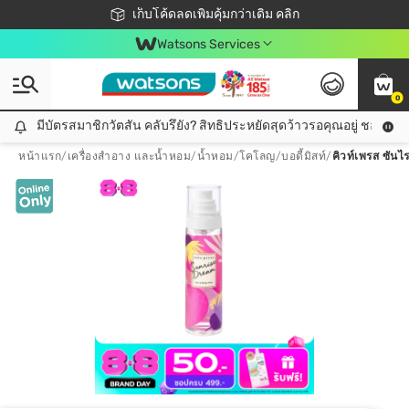
ชอปออนไลน์ครั้งแรก ลดเพิ่มจุก ๆ 10%! 🎉
เก็บโค้ดลดเพิ่มคุ้มกว่าเดิม คลิก
สมาชิกวัตสัน คลับดียังไง?
📦ส่งฟรี! เมื่อชอป 499฿
Watsons Services
0
มีบัตรสมาชิกวัตสัน คลับรึยัง? สิทธิประหยัดสุดว้าวรอคุณอยู่ ชอปคุ้มกว
มีบัตรสมาชิกวัตสัน คลับรึยัง? สิทธิประหยัดสุดว้าวรอคุณอยู่ ชอปคุ้มกว่าเดิม คลิก!
หน้าแรก
/
เครื่องสำอาง และน้ำหอม
/
น้ำหอม/โคโลญ
/
บอดี้มิสท์
/
คิวท์เพรส ซันไร