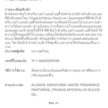
รายละเอียดสินค้า
คิวท์เพรส ซันไรส์ ดรีม แฮร์ แอนด์ บอดี้ มิสท์ สเปรย์สำหรับผิวและผม
ที่มีกลิ่นหอมโทน Tropical Citrus, Floral และ Gourmand ซีพี ซันไรส์
ดรีม แฮร์ แอนด์ บอดี้ มิสท์ ผสมผสานกลิ่นผลไม้ ดอกไม้ และความฉ่ำ
หวานได้อย่างลงตัว ชวนจินตนาการถึงความโรแมนติกของแสงแดด
อมชมพูยามเช้าทุกครั้งที่ใช้ ซีพี ซันไรส์ ดรีม แฮร์ แอนด์ บอดี้ มิสท์ ให้
ความรู้สึกหอมตรึงใจ อบอุ่น เสมือนได้เดินจับมือกันบนชายหาดมารอ
พระอาทิตย์ขึ้นที่ขอบฟ้า พร้อมยังมีสารสกัดจาก sweet almond oil
และ วิตามินบี 5 ช่วยบำรุงผิวให้ชุ่มชื่น และช่วยให้เส้นผมนุ่มลื่นเงา
งาม
ประเทศผู้ผลิต
ประเทศไทย
เลขที่ใบจดแจ้ง
11-1-6600029498
วิธีการใช้งาน
ฉีดสเปรย์บนเส้นผมหรือผิวกายทุกเวลาที่ต้องการ
กลิ่นหอมสดชื่น
ส่วนประกอบ
ALCOHOL DENATURED, WATER, FRAGRANCE,
PANTHENOL, PRUNUS AMYGDALUS DULCIS
OIL.
ซ่อน