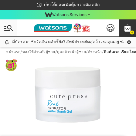
ชอปออนไลน์ครั้งแรก ลดเพิ่มจุก ๆ 10%! 🎉
เก็บโค้ดลดเพิ่มคุ้มกว่าเดิม คลิก
สมาชิกวัตสัน คลับดียังไง?
📦ส่งฟรี! เมื่อชอป 499฿
Watsons Services
0
มีบัตรสมาชิกวัตสัน คลับรึยัง? สิทธิประหยัดสุดว้าวรอคุณอยู่ ชอปคุ้มกว
มีบัตรสมาชิกวัตสัน คลับรึยัง? สิทธิประหยัดสุดว้าวรอคุณอยู่ ชอปคุ้มกว่าเดิม คลิก!
หน้าแรก
/
ของใช้ส่วนตัวผู้ชาย
/
ดูแลผิวหน้าผู้ชาย
/
ล้างหน้า
/
คิวท์เพรส เรียล ไฮ