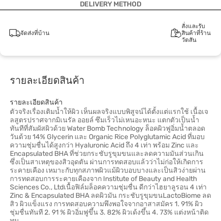
DELIVERY METHOD
สั่งและรับ
จัดส่งที่บ้าน
สินค้าที่ร้าน
วัตสัน
รายละเอียดสินค้า
รายละเอียดสินค้า
ตัวจริงเรื่องเติมน้ำให้ผิว เห็นผลจริงแบบพิสูจน์ได้ตั้งแต่แรกใช้ เนื้อเจ
ลสูตรปราศจากมิเนรัล ออยล์ ซึมเร็วไม่เหนอะหนะ แตกตัวเป็นน้ำ
ทันทีที่สัมผัสผิวด้วย Water Bomb Technology ล็อคผิวฟูอิ่มน้ำตลอด
วันด้วย 14% Glycerin และ Organic Rice Polyglutamic Acid ที่มอบ
ความชุ่มชื่นได้สูงกว่า Hyaluronic Acid ถึง 4 เท่า พร้อม Zinc และ
Encapsulated BHA ที่ช่วยกระชับรูขุมขนและลดความมันส่วนเกิน
ซึ่งเป็นสาเหตุของสิวอุดตัน ผ่านการทดสอบแล้วว่าไม่ก่อให้เกิดการ
ระคายเคือง เหมาะกับทุกสภาพผิวแม้ผิวบอบบางและเป็นสิวง่ายผ่าน
การทดสอบการระคายเคืองจาก Institute of Beauty and Health
Sciences Co., Ltdเนื้อฟิล์มล็อคความชุ่มชื่น ดีกว่าไฮยาลูรอน 4 เท่า
Zinc & Encapsulated BHA ลดผิวมัน กระชับรูขุมขนLactoBiome ลด
สิว ผิวแข็งแรง การทดสอบความพึงพอใจจากอาสาสมัคร 1. 91% ผิว
ชุ่มชื่นทันที 2. 91 % ผิวอิ่มฟูขึ้น 3. 82% ผิวเด้งขึ้น 4. 73% แต่งหน้าติด
ทน