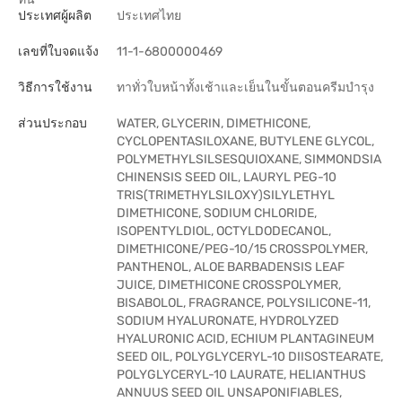
ประเทศผู้ผลิต
ประเทศไทย
เลขที่ใบจดแจ้ง
11-1-6800000469
วิธีการใช้งาน
ทาทั่วใบหน้าทั้งเช้าและเย็นในขั้นตอนครีมบำรุง
ส่วนประกอบ
WATER, GLYCERIN, DIMETHICONE,
CYCLOPENTASILOXANE, BUTYLENE GLYCOL,
POLYMETHYLSILSESQUIOXANE, SIMMONDSIA
CHINENSIS SEED OIL, LAURYL PEG-10
TRIS(TRIMETHYLSILOXY)SILYLETHYL
DIMETHICONE, SODIUM CHLORIDE,
ISOPENTYLDIOL, OCTYLDODECANOL,
DIMETHICONE/PEG-10/15 CROSSPOLYMER,
PANTHENOL, ALOE BARBADENSIS LEAF
JUICE, DIMETHICONE CROSSPOLYMER,
BISABOLOL, FRAGRANCE, POLYSILICONE-11,
SODIUM HYALURONATE, HYDROLYZED
HYALURONIC ACID, ECHIUM PLANTAGINEUM
SEED OIL, POLYGLYCERYL-10 DIISOSTEARATE,
POLYGLYCERYL-10 LAURATE, HELIANTHUS
ANNUUS SEED OIL UNSAPONIFIABLES,