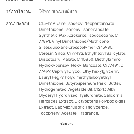
วิธีการใช้งาน
ใช้ทาบริเวณริมฝีปาก
ส่วนประกอบ
C15-19 Alkane, Isodecyl Neopentanoate,
Dimethicone, Isononyl Isononanoate,
Synthetic Wax, Ozokerite, Isododecane, Ci
77891, Vinyl Dimethicone/Methicone
Silsesquioxane Crosspolymer, Ci 15985,
Ceresin, Silica, Ci 77492, Ethylhexyl Salicylate,
Diisostearyl Malate, Ci 15850, Diethylamino
Hydroxybenzoyl Hexyl Benzoate, Ci 77491, Ci
77499, Caprylyl Glycol, Ethylhexylglycerin,
Lauryl Peg-9 Polydimethylsiloxyethyl
Dimethicone, Butyrospermum Parkii Butter,
Hydrogenated Vegetable Oil, C12-13 Alkyl
Glyceryl Hydrolyzed Hyaluronate, Salicornia
Herbacea Extract, Dictyopteris Polypodioides
Extract, Caprylic/Capric Triglyceride,
Tocopheryl Acetate, Fragrance.
ซ่อน