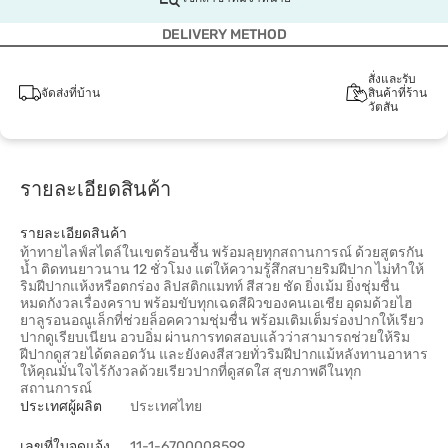
DELIVERY METHOD
สั่งและรับ
จัดส่งที่บ้าน
สินค้าที่ร้าน
วัตสัน
รายละเอียดสินค้า
รายละเอียดสินค้า
ท้าทายไลฟ์สไตล์ในเขตร้อนชื้น พร้อมลุยทุกสถานการณ์ ด้วยสูตรกัน
น้ำ ติดทนยาวนาน 12 ชั่วโมง แต่ให้ความรู้สึกสบายริมฝีปาก ไม่ทำให้
ริมฝีปากแห้งหรือตกร่อง ลิปสติกแมทท์ สีสวย ชัด ยิ่งเม้ม ยิ่งชุ่มชื่น
หมดกังวลเรื่องคราบ พร้อมขับทุกเฉดสีผิวของคนเอเชีย อุดมด้วยไฮ
ยาลูรอนอณูเล็กที่ช่วยล็อคความชุ่มชื่น พร้อมเติมเต็มร่องปากให้เรียว
ปากดูเรียบเนียน อวบอิ่ม ผ่านการทดสอบแล้วว่าสามารถช่วยให้ริม
ฝีปากดูสวยได้ตลอดวัน และยังคงสีสวยทั่วริมฝีปากแม้หลังทานอาหาร
ให้คุณมั่นใจไร้กังวลด้วยเรียวปากที่ดูสดใส สุขภาพดีในทุก
สถานการณ์
ประเทศผู้ผลิต
ประเทศไทย
เลขที่ใบจดแจ้ง
11-1-6700008599