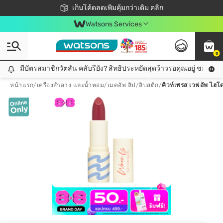
ชอปออนไลน์ครั้งแรก ลดเพิ่มจุก ๆ 10%! 🎉
เก็บโค้ดลดเพิ่มคุ้มกว่าเดิม คลิก
สมาชิกวัตสัน คลับดียังไง?
📦ส่งฟรี! เมื่อชอป 499฿
Watsons Services
0
มีบัตรสมาชิกวัตสัน คลับรึยัง? สิทธิประหยัดสุดว้าวรอคุณอยู่ ชอปคุ้มกว
มีบัตรสมาชิกวัตสัน คลับรึยัง? สิทธิประหยัดสุดว้าวรอคุณอยู่ ชอปคุ้มกว่าเดิม คลิก!
หน้าแรก
/
เครื่องสำอาง และน้ำหอม
/
เมคอัพ ลิป
/
ลิปสติก
/
คิวท์เพรส เวฟอัพ ไฮโด