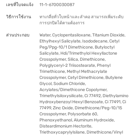
เลขที่ใบจดแจ้ง
11-1-6700030087
วิธีการใช้งาน
ทาเกลี่ยทั่วใบหน้าและลำคอ สามารถเพิ่มระดับ
การปกปิดได้ตามต้องการ
ส่วนประกอบ
Water, Cyclopentasiloxane, Titanium Dioxide,
Ethylhexyl Salicylate, Isododecane, Cetyl
Peg/Ppg-10/1 Dimethicone, Butyloctyl
Salicylate, Hdi/Trimethylol Hexyllactone
Crosspolymer, Silica, Dimethicone,
Polyglyceryl-2 Triisostearate, Phenyl
Trimethicone, Methyl Methacrylate
Crosspolymer, Cetyl Dimethicone, Butylene
Glycol, Sodium Chloride,
Acrylates/Dimethicone Copolymer,
Trimethylsiloxysilicate, Ci 77492, Diethylamino
Hydroxybenzoyl Hexyl Benzoate, Ci 77491, Ci
77499, Zinc Oxide, Dimethicone/Peg-10/15
Crosspolymer, Polysorbate 60,
Phenoxyethanol, Aluminum Hydroxide,
Disteardimonium Hectorite,
Triethoxycaprylylsilane, Dimethicone/Vinyl