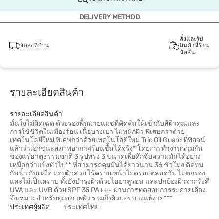
DELIVERY METHOD
สั่งและรับ
จัดส่งที่บ้าน
สินค้าที่ร้าน
วัตสัน
รายละเอียดสินค้า
รายละเอียดสินค้า
มั่นใจไม่ผิดเฉด ด้วยรองพื้นมายแมชที่คิดค้นให้เข้ากับสีผิวคุณและ
การใช้ชีวิตในเมืองร้อน เนื้อบางเบา ไม่หนักผิว พิเศษกว่าด้วย
เทคโนโลยีใหม่ พิเศษกว่าด้วยเทคโนโลยีใหม่ Trio Oil Guard ที่พิสูจน์
แล้วว่าเอาชนะสภาพอากาศร้อนชื้นได้จริง* โดยการทำงานร่วมกัน
ของแร่ธาตุธรรมชาติ 3 รูปทรง 3 ขนาดเพื่อดักจับความมันได้อย่าง
เหนือกว่าแป้งทั่วไป** ที่สามารถคุมมันได้ยาวนาน 36 ชั่วโมง ติดทน
กันน้ำ กันเหงื่อ มอบผิวสวย ไร้คราบ หน้าไม่ดรอปตลอดวัน ไม่ตกร่อง
และไม่เป็นคราบ ทั้งยังบำรุงผิวด้วยไฮยาลูรอน และปกป้องผิวจากรังสี
UVA และ UVB ด้วย SPF 35 PA+++ ผ่านการทดสอบการระคายเคือง
จึงเหมาะสำหรับทุกสภาพผิว รวมถึงผิวบอบบางแพ้ง่าย***
ประเทศผู้ผลิต
ประเทศไทย