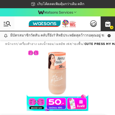
ชอปออนไลน์ครั้งแรก ลดเพิ่มจุก ๆ 10%! 🎉
เก็บโค้ดลดเพิ่มคุ้มกว่าเดิม คลิก
สมาชิกวัตสัน คลับดียังไง?
📦ส่งฟรี! เมื่อชอป 499฿
Watsons Services
0
มีบัตรสมาชิกวัตสัน คลับรึยัง? สิทธิประหยัดสุดว้าวรอคุณอยู่ ชอปคุ้มกว
มีบัตรสมาชิกวัตสัน คลับรึยัง? สิทธิประหยัดสุดว้าวรอคุณอยู่ ชอปคุ้มกว่าเดิม คลิก!
หน้าแรก
/
เครื่องสำอาง และน้ำหอม
/
เมคอัพ เฟส
/
รองพื้น
/
CUTE PRESS MY M