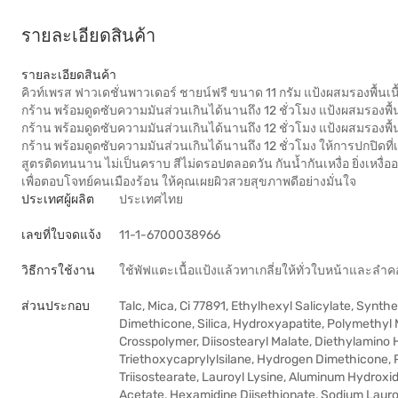
รายละเอียดสินค้า
รายละเอียดสินค้า
คิวท์เพรส ฟาวเดชั่นพาวเดอร์ ชายน์ฟรี ขนาด 11 กรัม แป้งผสมรองพื้นเนื
กร้าน พร้อมดูดซับความมันส่วนเกินได้นานถึง 12 ชั่วโมง แป้งผสมรองพื้น
กร้าน พร้อมดูดซับความมันส่วนเกินได้นานถึง 12 ชั่วโมง แป้งผสมรองพื้น
กร้าน พร้อมดูดซับความมันส่วนเกินได้นานถึง 12 ชั่วโมง ให้การปกปิดที่เ
สูตรติดทนนาน ไม่เป็นคราบ สีไม่ดรอปตลอดวัน กันน้ำกันเหงื่อ ยิ่งเหง
เพื่อตอบโจทย์คนเมืองร้อน ให้คุณเผยผิวสวยสุขภาพดีอย่างมั่นใจ
ประเทศผู้ผลิต
ประเทศไทย
เลขที่ใบจดแจ้ง
11-1-6700038966
วิธีการใช้งาน
ใช้พัฟแตะเนื้อแป้งแล้วทาเกลี่ยให้ทั่วใบหน้าและลำค
ส่วนประกอบ
Talc, Mica, Ci 77891, Ethylhexyl Salicylate, Synth
Dimethicone, Silica, Hydroxyapatite, Polymethyl
Crosspolymer, Diisostearyl Malate, Diethylamino 
Triethoxycaprylylsilane, Hydrogen Dimethicone, 
Triisostearate, Lauroyl Lysine, Aluminum Hydroxi
Acetate, Hexamidine Diisethionate, Sodium Lauroy