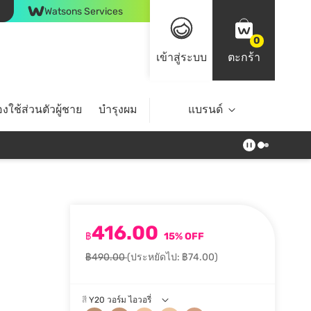
Watsons Services
0
เข้าสู่ระบบ
ตะกร้า
งใช้ส่วนตัวผู้ชาย
บำรุงผม
ไลฟ์สไตล์
แบรนด์
Top Brands
416.00
฿
15% OFF
฿490.00
(ประหยัดไป: ฿74.00)
สี
Y20 วอร์ม ไอวอรี่