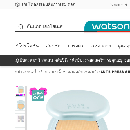
เก็บโค้ดลดเพิ่มคุ้มกว่าเดิม คลิก
ชอปออนไลน์ครั้งแรก ลดเพิ่มจุก ๆ 10%! 🎉
📦ส่งฟรี! เมื่อชอป 499฿
สมาชิกวัตสัน คลับดียังไง?
โหลดแอปฯ
กันแดด
กันแดด เฮอไฮเนส
⚡โปรโมชั่น
สมาชิก
บำรุงผิว
เวชสำอาง
ดูแลส
มีบัตรสมาชิกวัตสัน คลับรึยัง? สิทธิประหยัดสุดว้าวรอคุณอยู่ ชอป
หน้าแรก
/
เครื่องสำอาง และน้ำหอม
/
เมคอัพ เฟส
/
แป้ง
/
CUTE PRESS SH