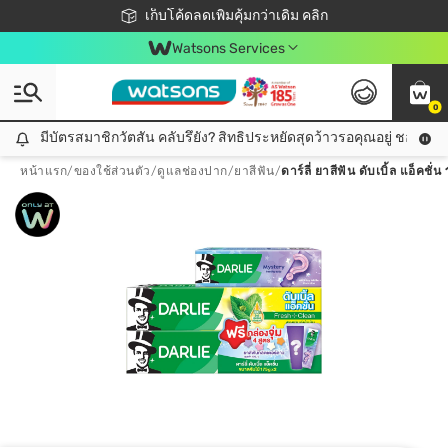
ชอปออนไลน์ครั้งแรก ลดเพิ่มจุก ๆ 10%! 🎉
เก็บโค้ดลดเพิ่มคุ้มกว่าเดิม คลิก
สมาชิกวัตสัน คลับดียังไง?
📦ส่งฟรี! เมื่อชอป 499฿
Watsons Services
0
มีบัตรสมาชิกวัตสัน คลับรึยัง? สิทธิประหยัดสุดว้าวรอคุณอยู่ ชอปคุ้มกว
มีบัตรสมาชิกวัตสัน คลับรึยัง? สิทธิประหยัดสุดว้าวรอคุณอยู่ ชอปคุ้มกว่าเดิม คลิก!
หน้าแรก
/
ของใช้ส่วนตัว
/
ดูแลช่องปาก
/
ยาสีฟัน
/
ดาร์ลี่ ยาสีฟัน ดับเบิ้ล แอ็คช