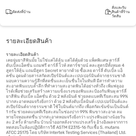
สั่งและรับ
จัดส่งที่บ้าน
สินค้าที่ร้าน
วัตสัน
รายละเอียดสินค้า
รายละเอียดสินค้า
เคยจุ่มยาสีฟันมั้ย ไม่ใช่แค่ได้ลุ้น แต่ได้คุ้มด้วย แพ็คพิเเศษ ดาร์ลี่
ดับเบิ้ลแอ็คชั่น แถมฟรี ดาร์ลี่ ไวท์ สตาร์ชายน์ คละสูตรมีทั้งหมด 4
สูตรให้ลุ้น แถมมีสูตร Secret หายากด้วย ซื้อเลย ดาร์ลี่ ดับเบิ้ล แอ็
คชั่น อุดมด้วยสารสกัดสเปียร์มินต์และเปปเปอร์มินต์จากธรรมชาติ
มอบความความรู้สึกที่สดชื่นและเย็นชื่นใจในทันที มีสารทำความ
สะอาดฟันแบบล้ำลึก ที่ทำความสะอาดฟันได้อย่างทั่วถึง เพิ่มฟลูออ
ไรด์เพื่อช่วยเสริมสร้างความแข็งแรงของฟันและป้องกันฟันผุ ดาร์ลี่
ยาสีฟัน ดับเบิ้ล แอ็คชั่น ด้วย 2 พลังมินต์ ช่วยลดแบคทีเรียสะสม 99%
ปากสะอาดหอมจริงยิ่งกว่า ด้วย 2 พลังดับเบิ้ลมินต์ เปปเปอร์มินต์และ
สเปียร์มินต์จากธรรมชาติ ใช้ใบมินต์มากถึง เพื่อสกัดเข้มข้นเป็นมินต์
1 กรัม ช่วยลดแบคทีเรียสะสมในช่องปาก 99% ฟันขาวสะอาด ลม
หายใจหอมสดชื่น ปากสะอาดหอมจริงยิ่งกว่า แปรงฟันอย่างน้อยวัน
ละ 2 ครั้ง ห้ามกลืน บ้วนน้ำออกหลังจากแปรงเสร็จ อ้างอิงผลจากการ
ทดสอบในห้องปฏิบัติการวิธี ASTM E2315-16 กับเชื้อ S. mutans
ATCC 25175 โดย บริษัท Intertek Testing Services (Thailand) Ltd.