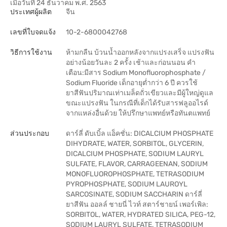
เมื่อวันที่ 24 ธันวาคม พ.ศ. 2563
ประเทศผู้ผลิต
จีน
เลขที่ใบจดแจ้ง
10-2-6800042768
วิธีการใช้งาน
ห้ามกลืน บ้วนน้ำออกหลังจากแปรงเสร็จ แปรงฟัน
อย่างน้อยวันละ 2 ครั้ง เช้าและก่อนนอน คำ
เตือน:มีสาร Sodium Monofluorophosphate /
Sodium Fluoride เด็กอายุต่ำกว่า 6 ปี ควรใช้
ยาสีฟันปริมาณเท่าเมล็ดถั่วเขียวและมีผู้ใหญ่ดูแล
ขณะแปรงฟัน ในกรณีที่เด็กได้รับสารฟลูออไรด์
จากแหล่งอื่นด้วย ให้ปรึกษาแพทย์หรือทันตแพทย์
ส่วนประกอบ
ดาร์ลี่ ดับเบิ้ล แอ็คชั่น: DICALCIUM PHOSPHATE
DIHYDRATE, WATER, SORBITOL, GLYCERIN,
DICALCIUM PHOSPHATE, SODIUM LAURYL
SULFATE, FLAVOR, CARRAGEENAN, SODIUM
MONOFLUOROPHOSPHATE, TETRASODIUM
PYROPHOSPHATE, SODIUM LAUROYL
SARCOSINATE, SODIUM SACCHARIN ดาร์ลี่
ยาสีฟัน ออลล์ ชายนี่ ไวท์ สตาร์ชายน์ เพอร์เพิล:
SORBITOL, WATER, HYDRATED SILICA, PEG-12,
SODIUM LAURYL SULFATE, TETRASODIUM