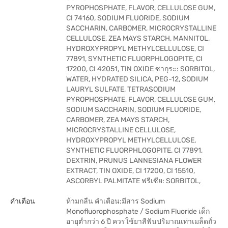
PYROPHOSPHATE, FLAVOR, CELLULOSE GUM,
CI 74160, SODIUM FLUORIDE, SODIUM
SACCHARIN, CARBOMER, MICROCRYSTALLINE
CELLULOSE, ZEA MAYS STARCH, MANNITOL,
HYDROXYPROPYL METHYLCELLULOSE, CI
77891, SYNTHETIC FLUORPHLOGOPITE, CI
17200, CI 42051, TIN OXIDE ซากุระ: SORBITOL,
WATER, HYDRATED SILICA, PEG-12, SODIUM
LAURYL SULFATE, TETRASODIUM
PYROPHOSPHATE, FLAVOR, CELLULOSE GUM,
SODIUM SACCHARIN, SODIUM FLUORIDE,
CARBOMER, ZEA MAYS STARCH,
MICROCRYSTALLINE CELLULOSE,
HYDROXYPROPYL METHYLCELLULOSE,
SYNTHETIC FLUORPHLOGOPITE, CI 77891,
DEXTRIN, PRUNUS LANNESIANA FLOWER
EXTRACT, TIN OXIDE, CI 17200, CI 15510,
ASCORBYL PALMITATE ฟรีเซีย: SORBITOL,
คำเตือน
ห้ามกลืน คำเตือน:มีสาร Sodium
Monofluorophosphate / Sodium Fluoride เด็ก
อายุต่ำกว่า 6 ปี ควรใช้ยาสีฟันปริมาณเท่าเมล็ดถั่ว