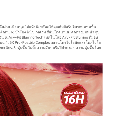
ยง่าย เนียนนุ่ม ไม่แห้งตึง พร้อมให้คุณสัมผัสริมฝีปากนุ่มชุ่มชื้น
ติดทน 16 ชั่วโมง ฟินิชเวลเวท สีสันโดดเด่นสะดุดตา 2. กันน้ำ จูบ
ัน 3. Airy-Fit Blurring Tech เทคโนโลยี Airy-Fit Blurring ที่มอบ
ยบเนียน 4. 5X Pro-Postbio Complex ผสานโพรไบโอติกและโพสไบโอ
ียบเนียน 5. ชุ่มชื้น ไม่ทิ้งความมันบนริมฝีปาก มอบความชุ่มชื้นโดย