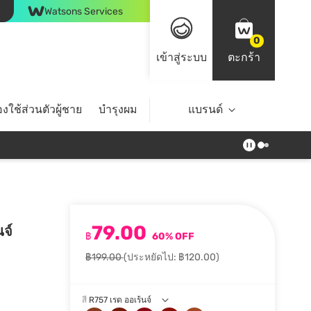
Watsons Services
0
เข้าสู่ระบบ
ตะกร้า
งใช้ส่วนตัวผู้ชาย
บำรุงผม
ไลฟ์สไตล์
แบรนด์
Top Brands
79.00
นจ์
฿
60% OFF
฿199.00
(ประหยัดไป: ฿120.00)
สี
R757 เรด ออเร้นจ์