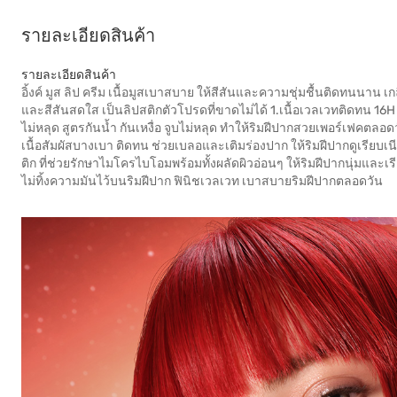
รายละเอียดสินค้า
รายละเอียดสินค้า
อิ้งค์ มูส ลิป ครีม เนื้อมูสเบาสบาย ให้สีสันและความชุ่มชื้นติดทนนาน เกลี่
และสีสันสดใส เป็นลิปสติกตัวโปรดที่ขาดไม่ได้ 1.เนื้อเวลเวทติดทน 16H 
ไม่หลุด สูตรกันน้ำ กันเหงื่อ จูบไม่หลุด ทำให้ริมฝีปากสวยเพอร์เฟคตลอดว
เนื้อสัมผัสบางเบา ติดทน ช่วยเบลอและเติมร่องปาก ให้ริมฝีปากดูเรี
ติก ที่ช่วยรักษาไมโครไบโอมพร้อมทั้งผลัดผิวอ่อนๆ ให้ริมฝีปากนุ่มและเร
ไม่ทิ้งความมันไว้บนริมฝีปาก ฟินิชเวลเวท เบาสบายริมฝีปากตลอดวัน