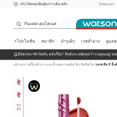
เก็บโค้ดลดเพิ่มคุ้มกว่าเดิม คลิก
ชอปออนไลน์ครั้งแรก ลดเพิ่มจุก ๆ 10%! 🎉
📦ส่งฟรี! เมื่อชอป 499฿
สมาชิกวัตสัน คลับดียังไง?
โหลดแอปฯ
กันแดด
กันแดด เฮอไฮเนส
⚡โปรโมชั่น
สมาชิก
บำรุงผิว
เวชสำอาง
ดูแลส
มีบัตรสมาชิกวัตสัน คลับรึยัง? สิทธิประหยัดสุดว้าวรอคุณอยู่ ชอป
หน้าแรก
/
เครื่องสำอาง และน้ำหอม
/
เมคอัพ ลิป
/
ลิปลิควิด
/
แดซเซิล มี อิ้ง