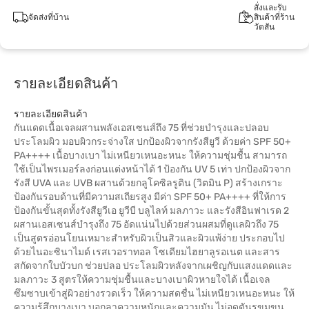
สั่งและรับ
จัดส่งที่บ้าน
สินค้าที่ร้าน
วัตสัน
รายละเอียดสินค้า
รายละเอียดสินค้า
กันแดดเนื้อเจลผสานพลังเอสเซนส์ถึง 75 ที่ช่วยบำรุงและปลอบ
ประโลมผิว มอบผิวกระจ่างใส ปกป้องผิวจากรังสียูวี ด้วยค่า SPF 50+
PA++++ เนื้อบางเบา ไม่เหนียวเหนอะหนะ ให้ความชุ่มชื้น สามารถ
ใช้เป็นไพรเมอร์ลงก่อนแต่งหน้าได้ 1 ป้องกัน UV 5 เท่า ปกป้องผิวจาก
รังสี UVA และ UVB ผสานด้วยกลูโคซิลรูติน (วิตมิน P) สร้างเกราะ
ป้องกันรอบด้านที่มีความสเถียรสูง มีค่า SPF 50+ PA++++ ที่ให้การ
ป้องกันขั้นสุดทั้งรังสียูวีเอ ยูวีบี บลูไลท์ มลภาวะ และรังสีอินฟาเรด 2
ผสานเอสเซนส์บำรุงถึง 75 อัดแน่นไปด้วยส่วนผสมที่ดูแลผิวถึง 75
เป็นสูตรอ่อนโยนเหมาะสำหรับผิวเป็นสิวและผิวแพ้ง่าย ประกอบไป
ด้วยไนอะซินาไมด์ เรสเวอราทอล โซเดียมไฮยาลูรอเนต และสาร
สกัดจากใบบัวบก ช่วยปลอ ประโลมผิวหลังจากเผชิญกับแสงแดดและ
มลภาวะ 3 สูตรให้ความชุ่มชื้นและบางเบาผิวหายใจได้ เนื้อเจล
ซึมซาบเข้าสู่ผิวอย่างรวดเร็ว ให้ความสดชื่น ไม่เหนียวเหนอะหนะ ให้
ความรู้สึกบางเบา บอกลาความหนักและความมัน ไม่อุดตันรูขุมขน