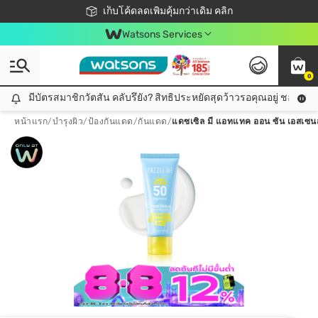
ชอปออนไลน์ครั้งแรก ลดเพิ่มจุก ๆ 10%! 🎉
เก็บโค้ดลดเพิ่มคุ้มกว่าเดิม คลิก
สมาชิกวัตสัน คลับดียังไง?
📦ส่งฟรี! เมื่อชอป 499฿
Watsons Services
0
มีบัตรสมาชิกวัตสัน คลับรึยัง? สิทธิประหยัดสุดว้าวรอคุณอยู่ ชอปคุ้มกว
มีบัตรสมาชิกวัตสัน คลับรึยัง? สิทธิประหยัดสุดว้าวรอคุณอยู่ ชอปคุ้มกว่าเดิม คลิก!
หน้าแรก
/
บำรุงผิว
/
ป้องกันแดด
/
กันแดด
/
แดซเซิล มี แอทแทค ออน ซัน เอสเซนส