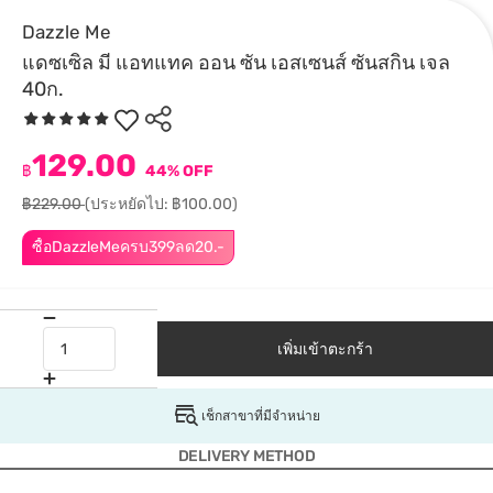
Dazzle Me
แดซเซิล มี แอทแทค ออน ซัน เอสเซนส์ ซันสกิน เจล
40ก.
129.00
฿
44% OFF
฿229.00
(ประหยัดไป: ฿100.00)
ซื้อDazzleMeครบ399ลด20.-
เพิ่มเข้าตะกร้า
เช็กสาขาที่มีจำหน่าย
DELIVERY METHOD