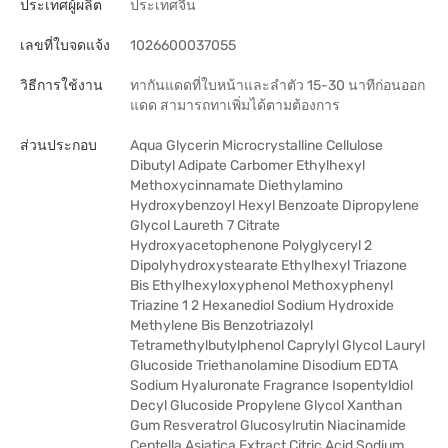
ประเทศผู้ผลิต
ประเทศจีน
เลขที่ใบจดแจ้ง
1026600037055
วิธีการใช้งาน
ทากันแดดที่ใบหน้าและลำตัว 15-30 นาทีก่อนออก
แดด สามารถทาเพิ่มได้ตามต้องการ
ส่วนประกอบ
Aqua Glycerin Microcrystalline Cellulose
Dibutyl Adipate Carbomer Ethylhexyl
Methoxycinnamate Diethylamino
Hydroxybenzoyl Hexyl Benzoate Dipropylene
Glycol Laureth 7 Citrate
Hydroxyacetophenone Polyglyceryl 2
Dipolyhydroxystearate Ethylhexyl Triazone
Bis Ethylhexyloxyphenol Methoxyphenyl
Triazine 1 2 Hexanediol Sodium Hydroxide
Methylene Bis Benzotriazolyl
Tetramethylbutylphenol Caprylyl Glycol Lauryl
Glucoside Triethanolamine Disodium EDTA
Sodium Hyaluronate Fragrance Isopentyldiol
Decyl Glucoside Propylene Glycol Xanthan
Gum Resveratrol Glucosylrutin Niacinamide
Centella Asiatica Extract Citric Acid Sodium