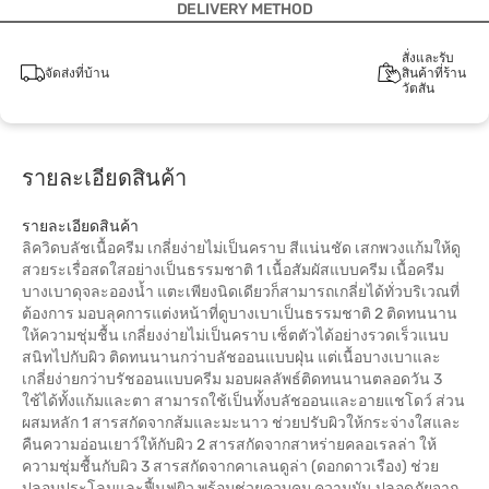
DELIVERY METHOD
สั่งและรับ
จัดส่งที่บ้าน
สินค้าที่ร้าน
วัตสัน
รายละเอียดสินค้า
รายละเอียดสินค้า
ลิควิดบลัชเนื้อครีม เกลี่ยง่ายไม่เป็นคราบ สีแน่นชัด เสกพวงแก้มให้ดู
สวยระเรื่อสดใสอย่างเป็นธรรมชาติ 1 เนื้อสัมผัสแบบครีม เนื้อครีม
บางเบาดุจละอองน้ำ แตะเพียงนิดเดียวก็สามารถเกลี่ยได้ทั่วบริเวณที่
ต้องการ มอบลุคการแต่งหน้าที่ดูบางเบาเป็นธรรมชาติ 2 ติดทนนาน
ให้ความชุ่มชื้น เกลี่ยงง่ายไม่เป็นคราบ เซ็ตตัวได้อย่างรวดเร็วแนบ
สนิทไปกับผิว ติดทนนานกว่าบลัชออนแบบฝุ่น แต่เนื้อบางเบาและ
เกลี่ยง่ายกว่าบรัชออนแบบครีม มอบผลลัพธ์ติดทนนานตลอดวัน 3
ใช้ได้ทั้งแก้มและตา สามารถใช้เป็นทั้งบลัชออนและอายแชโดว์ ส่วน
ผสมหลัก 1 สารสกัดจากส้มและมะนาว ช่วยปรับผิวให้กระจ่างใสและ
คืนความอ่อนเยาว์ให้กับผิว 2 สารสกัดจากสาหร่ายคลอเรลล่า ให้
ความชุ่มชื้นกับผิว 3 สารสกัดจากคาเลนดูล่า (ดอกดาวเรือง) ช่วย
ปลอบประโลมและฟื้นฟูผิว พร้อมช่วยควบคุม ความมัน ปลอดภัยจาก