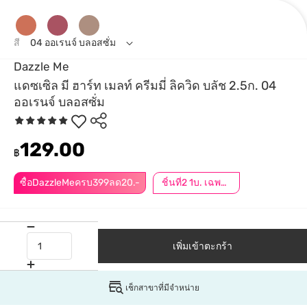
สี
04 ออเรนจ์ บลอสซั่ม
Dazzle Me
แดซเซิล มี ฮาร์ท เมลท์ ครีมมี่ ลิควิด บลัช 2.5ก. 04
ออเรนจ์ บลอสซั่ม
129.00
฿
ซื้อDazzleMeครบ399ลด20.-
ชิ้นที่2 1บ. เฉพาะออนไลน์ | กดสินค้า 2 ชิ้นเพื่อรับโปรโมชันนี้
เพิ่มเข้าตะกร้า
เช็กสาขาที่มีจำหน่าย