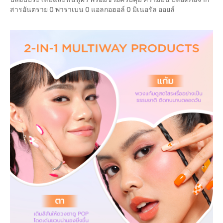
สารอันตราย 0 พาราเบน 0 แอลกอฮอล์ 0 มิเนอรัล ออยล์