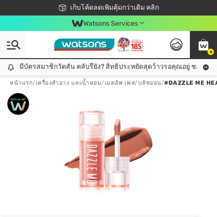
ชอปออนไลน์ครั้งแรก ลดเพิ่มจุก ๆ 10%! 🎉
เก็บโค้ดลดเพิ่มคุ้มกว่าเดิม คลิก
สมาชิกวัตสัน คลับดียังไง?
📦ส่งฟรี! เมื่อชอป 499฿
Watsons Services
0
มีบัตรสมาชิกวัตสัน คลับรึยัง? สิทธิประหยัดสุดว้าวรอคุณอยู่ ชอปคุ้มกว
มีบัตรสมาชิกวัตสัน คลับรึยัง? สิทธิประหยัดสุดว้าวรอคุณอยู่ ชอปคุ้มกว่าเดิม คลิก!
หน้าแรก
/
เครื่องสำอาง และน้ำหอม
/
เมคอัพ เฟส
/
บลัชออน
/
#DAZZLE ME HEA