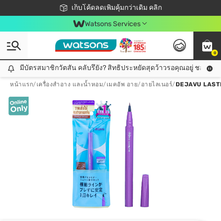
ชอปออนไลน์ครั้งแรก ลดเพิ่มจุก ๆ 10%! 🎉
เก็บโค้ดลดเพิ่มคุ้มกว่าเดิม คลิก
สมาชิกวัตสัน คลับดียังไง?
📦ส่งฟรี! เมื่อชอป 499฿
Watsons Services
0
มีบัตรสมาชิกวัตสัน คลับรึยัง? สิทธิประหยัดสุดว้าวรอคุณอยู่ ชอปคุ้มกว
มีบัตรสมาชิกวัตสัน คลับรึยัง? สิทธิประหยัดสุดว้าวรอคุณอยู่ ชอปคุ้มกว่าเดิม คลิก!
หน้าแรก
/
เครื่องสำอาง และน้ำหอม
/
เมคอัพ อาย
/
อายไลเนอร์
/
DEJAVU LASTI