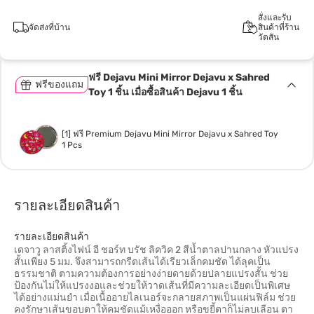
สั่งและรับ
จัดส่งที่บ้าน
สินค้าที่ร้าน
วัตสัน
ฟรี Dejavu Mini Mirror Dejavu x Sahred
ฟรีของแถม
Toy 1 ชิ้น เมื่อซื้อสินค้า Dejavu 1 ชิ้น
[1] ฟรี Premium Dejavu Mini Mirror Dejavu x Sahred Toy
1 Pcs
รายละเอียดสินค้า
รายละเอียดสินค้า
เดจาวู ลาสติ้งไฟน์ อี ชอร์ท บรัช ลิควิค 2 สีน้ำตาลปานกลาง หัวแปรง
สั้นเพียง 5 มม. จึงสามารถกรีดเส้นได้เรียวเล็กคมชัด ได้ลุคเป็น
ธรรมชาติ ตามความต้องการอย่างง่ายดายด้วยปลายแปรงสั้น ช่วย
ป้องกันไม่ให้แปรงงอและช่วยให้วาดเส้นที่มีความละเอียดเป็นพิเศษ
ได้อย่างแม่นยำ เมื่อเนื้ออายไลเนอร์จะกลายสภาพเป็นแผ่นฟิล์ม ช่วย
คงรักษาเส้นขอบตาให้คมชัดแม้เหงื่อออก หรือขยี้ตาก็ไม่ลบเลือน ตา