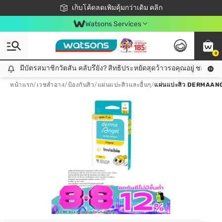
ชอปออนไลน์ครั้งแรก ลดเพิ่มจุก ๆ 10%! 🎉
เก็บโค้ดลดเพิ่มคุ้มกว่าเดิม คลิก
สมาชิกวัตสัน คลับดียังไง?
📦ส่งฟรี! เมื่อชอป 499฿
Watsons Services
0
มีบัตรสมาชิกวัตสัน คลับรึยัง? สิทธิประหยัดสุดว้าวรอคุณอยู่ ชอปคุ้มกว
มีบัตรสมาชิกวัตสัน คลับรึยัง? สิทธิประหยัดสุดว้าวรอคุณอยู่ ชอปคุ้มกว่าเดิม คลิก!
หน้าแรก
/
เวชสำอาง
/
ป้องกันสิว
/
แผ่นแปะสิวและอื่นๆ
/
แผ่นแปะสิว DERMAANGEL 