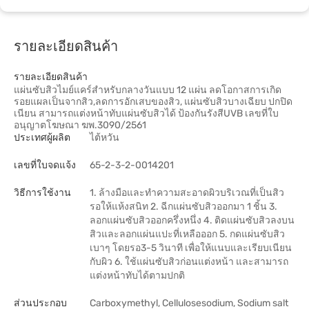
รายละเอียดสินค้า
รายละเอียดสินค้า
แผ่นซับสิวไมย์แคร์สำหรับกลางวันแบบ 12 แผ่น ลดโอกาสการเกิด
รอยแผลเป็นจากสิว,ลดการอักเสบของสิว, แผ่นซับสิวบางเฉียบ ปกปิด
เนียน สามารถแต่งหน้าทับแผ่นซับสิวได้ ป้องกันรังสีUVB เลขที่ใบ
อนุญาตโฆษณา ฆพ.3090/2561
ประเทศผู้ผลิต
ไต้หวัน
เลขที่ใบจดแจ้ง
65-2-3-2-0014201
วิธีการใช้งาน
1. ล้างมือและทำความสะอาดผิวบริเวณที่เป็นสิว
รอให้แห้งสนิท 2. ฉีกแผ่นซับสิวออกมา 1 ชิ้น 3.
ลอกแผ่นซับสิวออกครึ่งหนึ่ง 4. ติดแผ่นซับสิวลงบน
สิวและลอกแผ่นแปะที่เหลือออก 5. กดแผ่นซับสิว
เบาๆ โดยรอ3-5 วินาที เพื่อให้แนบและเรียบเนียน
กับผิว 6. ใช้แผ่นซับสิวก่อนแต่งหน้า และสามารถ
แต่งหน้าทับได้ตามปกติ
ส่วนประกอบ
Carboxymethyl, Cellulosesodium, Sodium salt