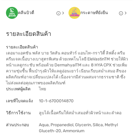
คลีนบิวตี้
กระดาษที่ยั่งยืน
รายละเอียดสินค้า
รายละเอียดสินค้า
เดอมาแอคชัน พลัส บาย วัตสัน คอนทัวร์ แอนไท-กราวิตี้ ลิฟติ้ง ครีม
ครีมเจลเนื้อบางเบาสูตรพิเศษ ด้วยเทคโนโลยี EleVastinTM ช่วยให้ผิว
หน้าแลดูกระชับ พร้อมด้วย DermahyalTM และ 8 HYA CPX ช่วยเพิ่ม
ความชุ่มชื้น ฟื้นบำรุงผิวให้แลดูอ่อนเยาว์ เนียนเรียบสม่ำเสมอ สีของ
ผลิตภัณฑ์อาจเปลี่ยนแปลงได้ เนื่องจากมีส่วนผสมจากธรรมชาติ ซึ่ง
ไม่ส่งผลต่อคุณภาพของผลิตภัณฑ์
ประเทศผู้ผลิต
ไทย
เลขที่ใบจดแจ้ง
10-1-6700014870
วิธีการใช้งาน
ลูบไล้เนื้อครีมให้สม่ำเสมอทั่วผิวหน้าและลำคอ
ส่วนประกอบ
Aqua, Propanediol, Glycerin, Silica, Methyl
Gluceth-20, Ammonium