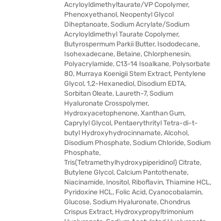
Acryloyldimethyltaurate/VP Copolymer,
Phenoxyethanol, Neopentyl Glycol
Diheptanoate, Sodium Acrylate/Sodium
Acryloyldimethyl Taurate Copolymer,
Butyrospermum Parkii Butter, Isododecane,
Isohexadecane, Betaine, Chlorphenesin,
Polyacrylamide, C13-14 Isoalkane, Polysorbate
80, Murraya Koenigii Stem Extract, Pentylene
Glycol, 1,2-Hexanediol, Disodium EDTA,
Sorbitan Oleate, Laureth-7, Sodium
Hyaluronate Crosspolymer,
Hydroxyacetophenone, Xanthan Gum,
Caprylyl Glycol, Pentaerythrityl Tetra-di-t-
butyl Hydroxyhydrocinnamate, Alcohol,
Disodium Phosphate, Sodium Chloride, Sodium
Phosphate,
Tris(Tetramethylhydroxypiperidinol) Citrate,
Butylene Glycol, Calcium Pantothenate,
Niacinamide, Inositol, Riboflavin, Thiamine HCL,
Pyridoxine HCL, Folic Acid, Cyanocobalamin,
Glucose, Sodium Hyaluronate, Chondrus
Crispus Extract, Hydroxypropyltrimonium