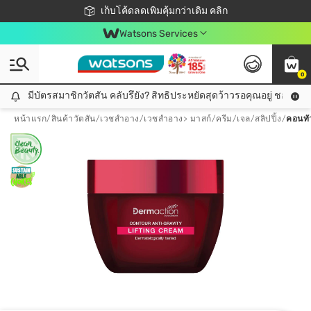
ชอปออนไลน์ครั้งแรก ลดเพิ่มจุก ๆ 10%! 🎉
เก็บโค้ดลดเพิ่มคุ้มกว่าเดิม คลิก
สมาชิกวัตสัน คลับดียังไง?
📦ส่งฟรี! เมื่อชอป 499฿
Watsons Services
0
มีบัตรสมาชิกวัตสัน คลับรึยัง? สิทธิประหยัดสุดว้าวรอคุณอยู่ ชอปคุ้มกว
มีบัตรสมาชิกวัตสัน คลับรึยัง? สิทธิประหยัดสุดว้าวรอคุณอยู่ ชอปคุ้มกว่าเดิม คลิก!
หน้าแรก
/
สินค้าวัตสัน
/
เวชสำอาง
/
เวชสำอาง> มาสก์
/
ครีม/เจล/สลิปปิ้ง
/
คอนทัว