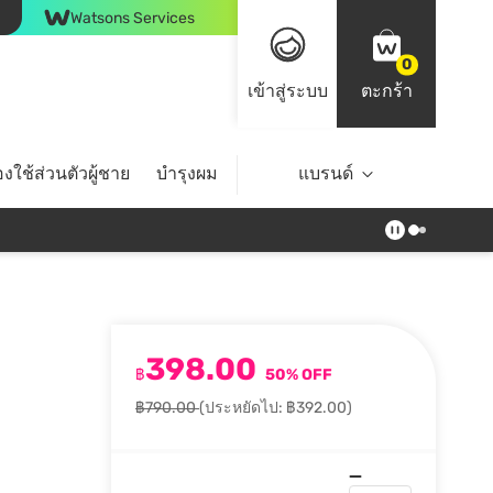
Watsons Services
0
เข้าสู่ระบบ
ตะกร้า
งใช้ส่วนตัวผู้ชาย
บำรุงผม
ไลฟ์สไตล์
แบรนด์
Top Brands
398.00
฿
50% OFF
฿790.00
(ประหยัดไป: ฿392.00)