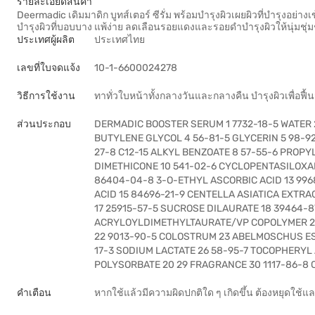
รายละเอียดสินค้า
Deermadic เดิมมาดิก บูทส์เตอร์ ซีรั่ม พร้อมบำรุงผิวเผยผิวที่บำรุงอย่า
บำรุงผิวที่บอบบาง แพ้ง่าย ลดเลือนรอยแดงและรอยดำบำรุงผิวให้นุ่มช
ประเทศผู้ผลิต
ประเทศไทย
เลขที่ใบจดแจ้ง
10-1-6600024278
วิธีการใช้งาน
ทาทั่วใบหน้าทั้งกลางวันและกลางคืน บำรุงผิวเพื่อฟื้นฟ
ส่วนประกอบ
DERMADIC BOOSTER SERUM 1 7732-18-5 WATER 2
BUTYLENE GLYCOL 4 56-81-5 GLYCERIN 5 98-9
27-8 C12-15 ALKYL BENZOATE 8 57-55-6 PROPY
DIMETHICONE 10 541-02-6 CYCLOPENTASILOXAN
86404-04-8 3-O-ETHYL ASCORBIC ACID 13 99
ACID 15 84696-21-9 CENTELLA ASIATICA EXTR
17 25915-57-5 SUCROSE DILAURATE 18 39464
ACRYLOYLDIMETHYLTAURATE/VP COPOLYMER 20
22 9013-90-5 COLOSTRUM 23 ABELMOSCHUS ESC
17-3 SODIUM LACTATE 26 58-95-7 TOCOPHERYL 
POLYSORBATE 20 29 FRAGRANCE 30 1117-86-8
คำเตือน
หากใช้แล้วมีความผิดปกติใด ๆ เกิดขึ้น ต้องหยุดใช้