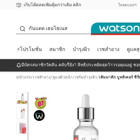
เก็บโค้ดลดเพิ่มคุ้มกว่าเดิม คลิก
ชอปออนไลน์ครั้งแรก ลดเพิ่มจุก ๆ 10%! 🎉
📦ส่งฟรี! เมื่อชอป 499฿
สมาชิกวัตสัน คลับดียังไง?
โหลดแอปฯ
กันแดด
กันแดด เฮอไฮเนส
⚡โปรโมชั่น
สมาชิก
บำรุงผิว
เวชสำอาง
ดูแลส
มีบัตรสมาชิกวัตสัน คลับรึยัง? สิทธิประหยัดสุดว้าวรอคุณอยู่ ชอป
หน้าแรก
/
เวชสำอาง
/
ดูแลผิวหน้า
/
เซรั่มบำรุงผิว
/
เดิมมาดิก บูทส์เตอร์ ซีร