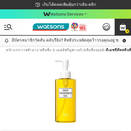
ชอปออนไลน์ครั้งแรก ลดเพิ่มจุก ๆ 10%! 🎉
เก็บโค้ดลดเพิ่มคุ้มกว่าเดิม คลิก
สมาชิกวัตสัน คลับดียังไง?
📦ส่งฟรี! เมื่อชอป 499฿
Watsons Services
0
มีบัตรสมาชิกวัตสัน คลับรึยัง? สิทธิประหยัดสุดว้าวรอคุณอยู่ ชอปคุ้มกว
มีบัตรสมาชิกวัตสัน คลับรึยัง? สิทธิประหยัดสุดว้าวรอคุณอยู่ ชอปคุ้มกว่าเดิม คลิก!
หน้าแรก
/
เวชสำอาง
/
คลีนซิ่ง & เมคอัพรีมูฟเวอร์
/
คลีนซิ่งออยล์
/
ดีเอชซีดีพคลีน