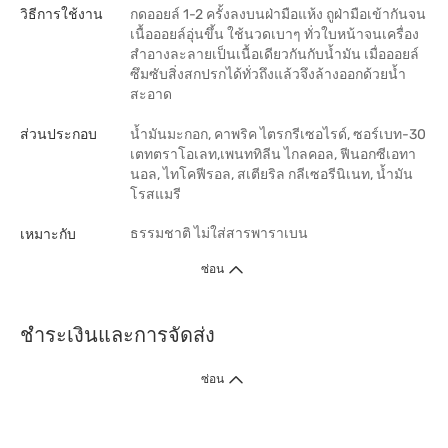
วิธีการใช้งาน
กดออยล์ 1-2 ครั้งลงบนฝ่ามือแห้ง ถูฝ่ามือเข้ากันจน
เนื้อออยล์อุ่นขึ้น ใช้นวดเบาๆ ทั่วใบหน้าจนเครื่อง
สำอางละลายเป็นเนื้อเดียวกันกับน้ำมัน เมื่อออยล์
ซึมซับสิ่งสกปรกได้ทั่วถึงแล้วจึงล้างออกด้วยน้ำ
สะอาด
ส่วนประกอบ
น้ำมันมะกอก, คาพริค ไตรกรีเซอไรด์, ซอร์เบท-30
เตทตราโอเลท,เพนททิลีน ไกลคอล, ฟีนอกซีเอทา
นอล, ไทโคฟีรอล, สเตียริล กลีเซอรีนิเนท, น้ำมัน
โรสแมรี
ธรรมชาติ
ไม่ใส่สารพาราเบน
เหมาะกับ
ซ่อน
ชำระเงินและการจัดส่ง
ซ่อน