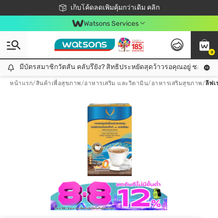
ชอปออนไลน์ครั้งแรก ลดเพิ่มจุก ๆ 10%! 🎉
เก็บโค้ดลดเพิ่มคุ้มกว่าเดิม คลิก
สมาชิกวัตสัน คลับดียังไง?
📦ส่งฟรี! เมื่อชอป 499฿
Watsons Services
0
มีบัตรสมาชิกวัตสัน คลับรึยัง? สิทธิประหยัดสุดว้าวรอคุณอยู่ ชอปคุ้มกว
มีบัตรสมาชิกวัตสัน คลับรึยัง? สิทธิประหยัดสุดว้าวรอคุณอยู่ ชอปคุ้มกว่าเดิม คลิก!
หน้าแรก
/
สินค้าเพื่อสุขภาพ
/
อาหารเสริม และวิตามิน
/
อาหารเสริมสุขภาพ
/
ลีฟเ