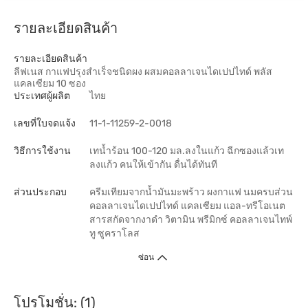
รายละเอียดสินค้า
รายละเอียดสินค้า
ลีฟเนส กาแฟปรุงสำเร็จชนิดผง ผสมคอลลาเจนไดเปปไทด์ พลัส
แคลเซียม 10 ซอง
ประเทศผู้ผลิต
ไทย
เลขที่ใบจดแจ้ง
11-1-11259-2-0018
วิธีการใช้งาน
เทน้ำร้อน 100-120 มล.ลงในแก้ว ฉีกซองแล้วเท
ลงแก้ว คนให้เข้ากัน ดื่นได้ทันที
ส่วนประกอบ
ครีมเทียมจากน้ำมันมะพร้าว ผงกาแฟ นมครบส่วน
คอลลาเจนไดเปปไทด์ แคลเซียม แอล-ทรีโอเนต
สารสกัดจากงาดำ วิตามิน พรีมิกซ์ คอลลาเจนไทพ์
ทู ซูคราโลส
ซ่อน
โปรโมชั่น: (1)