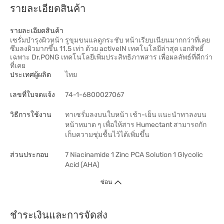
รายละเอียดสินค้า
รายละเอียดสินค้า
เซรั่มบำรุงผิวหน้า รูขุมขนแลดูกระชับ หน้าเรียบเนียนมากกว่าที่เคย
ซึมลงผิวมากขึ้น 11.5 เท่า ด้วย activeIN เทคโนโลยีล่าสุด เอกสิทธิ์
เฉพาะ Dr.PONG เทคโนโลยีเพิ่มประสิทธิภาพสาร เพื่อผลลัพธ์ที่ดีกว่า
ที่เคย
ประเทศผู้ผลิต
ไทย
เลขที่ใบจดแจ้ง
74-1-6800027067
วิธีการใช้งาน
ทาเซรั่มลงบนใบหน้า เช้า-เย็น แนะนำทาลงบน
หน้าหมาด ๆ เพื่อให้สาร Humectant สามารถกัก
เก็บความชุ่มชื้นไว้ได้เพิ่มขึ้น
ส่วนประกอบ
7 Niacinamide 1 Zinc PCA Solution 1 Glycolic
Acid (AHA)
ซ่อน
ชำระเงินและการจัดส่ง