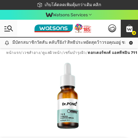
ชอปออนไลน์ครั้งแรก ลดเพิ่มจุก ๆ 10%! 🎉
เก็บโค้ดลดเพิ่มคุ้มกว่าเดิม คลิก
สมาชิกวัตสัน คลับดียังไง?
📦ส่งฟรี! เมื่อชอป 499฿
Watsons Services
0
มีบัตรสมาชิกวัตสัน คลับรึยัง? สิทธิประหยัดสุดว้าวรอคุณอยู่ ชอปคุ้มกว
มีบัตรสมาชิกวัตสัน คลับรึยัง? สิทธิประหยัดสุดว้าวรอคุณอยู่ ชอปคุ้มกว่าเดิม คลิก!
หน้าแรก
/
เวชสำอาง
/
ดูแลผิวหน้า
/
เซรั่มบำรุงผิว
/
ดอกเตอร์พงศ์ แอคทีฟอิน 711 พ