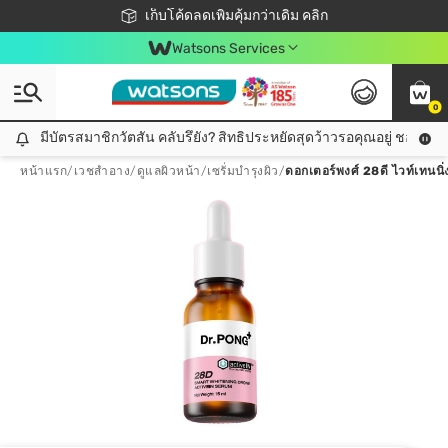
ชอปออนไลน์ครั้งแรก ลดเพิ่มจุก ๆ 10%! 🎉
เก็บโค้ดลดเพิ่มคุ้มกว่าเดิม คลิก
สมาชิกวัตสัน คลับดียังไง?
📦ส่งฟรี! เมื่อชอป 499฿
Watsons Services
0
มีบัตรสมาชิกวัตสัน คลับรึยัง? สิทธิประหยัดสุดว้าวรอคุณอยู่ ชอปคุ้มกว
มีบัตรสมาชิกวัตสัน คลับรึยัง? สิทธิประหยัดสุดว้าวรอคุณอยู่ ชอปคุ้มกว่าเดิม คลิก!
หน้าแรก
/
เวชสำอาง
/
ดูแลผิวหน้า
/
เซรั่มบำรุงผิว
/
ดอกเตอร์พงศ์ 28ดี ไวท์เทนนิ่