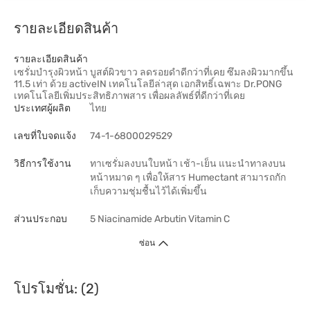
รายละเอียดสินค้า
รายละเอียดสินค้า
เซรั่มบำรุงผิวหน้า บูสต์ผิวขาว ลดรอยดำดีกว่าที่เคย ซึมลงผิวมากขึ้น
11.5 เท่า ด้วย activeIN เทคโนโลยีล่าสุด เอกสิทธิ์เฉพาะ Dr.PONG
เทคโนโลยีเพิ่มประสิทธิภาพสาร เพื่อผลลัพธ์ที่ดีกว่าที่เคย
ประเทศผู้ผลิต
ไทย
เลขที่ใบจดแจ้ง
74-1-6800029529
วิธีการใช้งาน
ทาเซรั่มลงบนใบหน้า เช้า-เย็น แนะนำทาลงบน
หน้าหมาด ๆ เพื่อให้สาร Humectant สามารถกัก
เก็บความชุ่มชื้นไว้ได้เพิ่มขึ้น
ส่วนประกอบ
5 Niacinamide Arbutin Vitamin C
ซ่อน
โปรโมชั่น: (2)