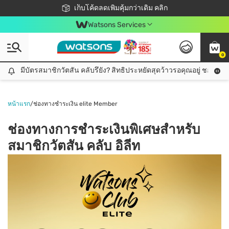
ชอปออนไลน์ครั้งแรก ลดเพิ่มจุก ๆ 10%! 🎉
เก็บโค้ดลดเพิ่มคุ้มกว่าเดิม คลิก
สมาชิกวัตสัน คลับดียังไง?
📦ส่งฟรี! เมื่อชอป 499฿
Watsons Services
0
มีบัตรสมาชิกวัตสัน คลับรึยัง? สิทธิประหยัดสุดว้าวรอคุณอยู่ ชอปคุ้มกว
มีบัตรสมาชิกวัตสัน คลับรึยัง? สิทธิประหยัดสุดว้าวรอคุณอยู่ ชอปคุ้มกว่าเดิม คลิก!
หน้าแรก
/
ช่องทางชำระเงิน elite Member
ช่องทางการชำระเงินพิเศษสำหรับ
สมาชิกวัตสัน คลับ อิลีท