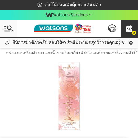
ชอปออนไลน์ครั้งแรก ลดเพิ่มจุก ๆ 10%! 🎉
เก็บโค้ดลดเพิ่มคุ้มกว่าเดิม คลิก
สมาชิกวัตสัน คลับดียังไง?
📦ส่งฟรี! เมื่อชอป 499฿
Watsons Services
0
มีบัตรสมาชิกวัตสัน คลับรึยัง? สิทธิประหยัดสุดว้าวรอคุณอยู่ ชอปคุ้มกว
มีบัตรสมาชิกวัตสัน คลับรึยัง? สิทธิประหยัดสุดว้าวรอคุณอยู่ ชอปคุ้มกว่าเดิม คลิก!
หน้าแรก
/
เครื่องสำอาง และน้ำหอม
/
เมคอัพ เฟส
/
ไฮไลท์/บรอนเซอร์/คอนทัวร์
/