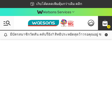
ชอปออนไลน์ครั้งแรก ลดเพิ่มจุก ๆ 10%! 🎉
เก็บโค้ดลดเพิ่มคุ้มกว่าเดิม คลิก
สมาชิกวัตสัน คลับดียังไง?
📦ส่งฟรี! เมื่อชอป 499฿
Watsons Services
0
มีบัตรสมาชิกวัตสัน คลับรึยัง? สิทธิประหยัดสุดว้าวรอคุณอยู่ ชอปคุ้มกว
มีบัตรสมาชิกวัตสัน คลับรึยัง? สิทธิประหยัดสุดว้าวรอคุณอยู่ ชอปคุ้มกว่าเดิม คลิก!