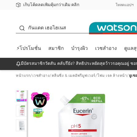
เก็บโค้ดลดเพิ่มคุ้มกว่าเดิม คลิก
ชอปออนไลน์ครั้งแรก ลดเพิ่มจุก ๆ 10%! 🎉
📦ส่งฟรี! เมื่อชอป 499฿
สมาชิกวัตสัน คลับดียังไง?
โหลดแอปฯ
กันแดด
กันแดด เฮอไฮเนส
⚡โปรโมชั่น
สมาชิก
บำรุงผิว
เวชสำอาง
ดูแลส
มีบัตรสมาชิกวัตสัน คลับรึยัง? สิทธิประหยัดสุดว้าวรอคุณอยู่ ชอป
หน้าแรก
/
เวชสำอาง
/
คลีนซิ่ง & เมคอัพรีมูฟเวอร์
/
โฟม เจล ล้างหน้า
/
ยูเซ