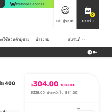
Watsons Services
0
เข้าสู่ระบบ
ตะกร้า
งใช้ส่วนตัวผู้ชาย
บำรุงผม
ไลฟ์สไตล์
แบรนด์
Top Brands
304.00
ฟิล 400
฿
10% OFF
฿338.00
(ประหยัดไป: ฿34.00)