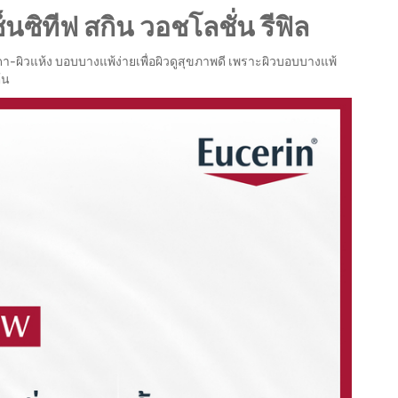
นซิทีฟ สกิน วอชโลชั่น รีฟิล
ิวแห้ง บอบบางแพ้ง่ายเพื่อผิวดูสุขภาพดี เพราะผิวบอบบางแพ้
้น