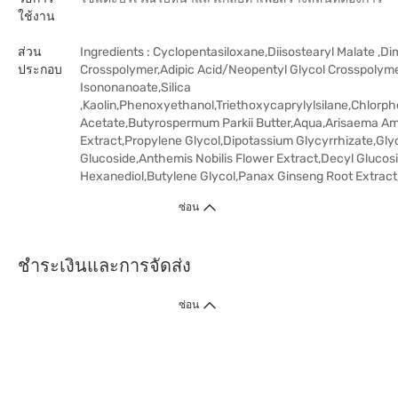
ใช้งาน
ส่วน
Ingredients : Cyclopentasiloxane,Diisostearyl Malate ,D
ประกอบ
Crosspolymer,Adipic Acid/Neopentyl Glycol Crosspolyme
Isononanoate,Silica
,Kaolin,Phenoxyethanol,Triethoxycaprylylsilane,Chlorp
Acetate,Butyrospermum Parkii Butter,Aqua,Arisaema A
Extract,Propylene Glycol,Dipotassium Glycyrrhizate,Gly
Glucoside,Anthemis Nobilis Flower Extract,Decyl Glucosi
Hexanediol,Butylene Glycol,Panax Ginseng Root Extract
ซ่อน
ชำระเงินและการจัดส่ง
ซ่อน