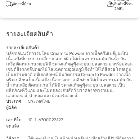
จัดส่งที่บ้าน
สินค้าที่ร้าน
วัตสัน
รายละเอียดสินค้า
รายละเอียดสินค้า
บลัชออนนวัตกรรมใหม่ Cream to Powder จากเนื้อครีมเปลี่ยนเป็น
เนื้อแป้งที่บางเบา เกลี่ยง่ายสบายผิว ไม่เป็นคราบ คุมมัน กันน้ำ กัน
เหงื่อ ติดทนนาน มอบฟินิชพวงแก้มดูฟุ้งละมุน เบลอสวย มาพร้อมคอน
เซปต์สีจากกลีบดอกไม้ ไล่เฉดตามอุณหภูมิ จึงทำให้ได้สีสวย โดดเด่น
เป็นธรรมชาติ ดูมีเอกลักษณ์ มีนวัตกรรม Cream to Powder จากเนื้อ
ครีมเปลี่ยนเป็นเนื้อแป้ง เนื้อบางเบา เกลี่ยง่าย ไม่เป็นคราบ คุมมัน กัน
น้ำ กันเหงื่อ ติดทนนาน ให้ฟินิชพวงแก้มดูฟุ้งละมุน เบลอสวย เป็น
ผลิตภัณฑ์วีแกน และไม่ทดลองกับสัตว์ ปราศจากพาราเบน,
แอลกอฮอล์, น้ำหอม และมิเนอรัลออยล์
ประเทศ
ประเทศไทย
ผู้ผลิต
เลขที่ใบ
10-1-6700023127
จดแจ้ง
วิธีการ
ใช้แตะบริเวณใบหน้าแล้วเกลี่ยทาเพื่อสร้างสีสันที่ต้องการ