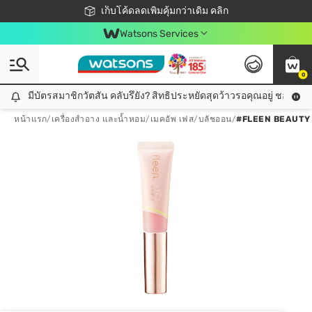
ชอปออนไลน์ครั้งแรก ลดเพิ่มจุก ๆ 10%! 🎉
เก็บโค้ดลดเพิ่มคุ้มกว่าเดิม คลิก
สมาชิกวัตสัน คลับดียังไง?
📦ส่งฟรี! เมื่อชอป 499฿
Watsons Services
0
มีบัตรสมาชิกวัตสัน คลับรึยัง? สิทธิประหยัดสุดว้าวรอคุณอยู่ ชอปคุ้มกว
มีบัตรสมาชิกวัตสัน คลับรึยัง? สิทธิประหยัดสุดว้าวรอคุณอยู่ ชอปคุ้มกว่าเดิม คลิก!
หน้าแรก
/
เครื่องสำอาง และน้ำหอม
/
เมคอัพ เฟส
/
บลัชออน
/
#FLEEN BEAUTY 